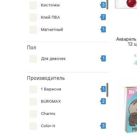
1
320
3
Кисточки
2
360
7
Клей ПВА
1
480
1
Магнитный
2
9
Акварель
1
Набор красок
12 
Пол
10
Пластилин
К
1
Для девочек
4
1
Стакан непроливайка
Производитель
2
Циркуль
1
1 Вересня
2
BUROMAX
Charms
3
Color-it