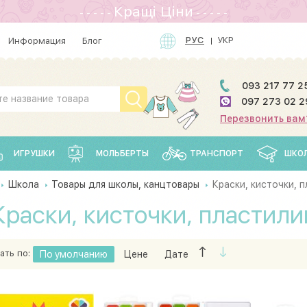
Кращi Цiни
- - - - -
- - - - -
РУС
УКР
Информация
Блог
093 217 77 2
097 273 02 2
Перезвонить вам
ИГРУШКИ
МОЛЬБЕРТЫ
ТРАНСПОРТ
ШКО
Школа
Товары для школы, канцтовары
Краски, кисточки, 
Краски, кисточки, пластили
ать по:
По умолчанию
Цене
Дате