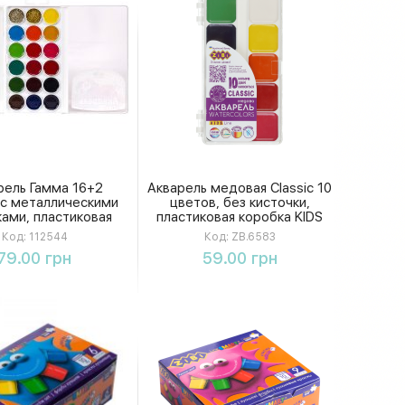
рель Гамма 16+2
Акварель медовая Classic 10
 с металлическими
цветов, без кисточки,
ами, пластиковая
пластиковая коробка KIDS
вка 17×10 см, без
Line ZB.6583
Код:
112544
Код:
ZB.6583
кисти
Купить
Купить
79.00 грн
59.00 грн