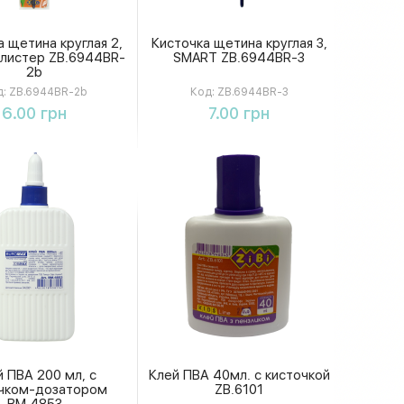
а щетина круглая 2,
Кисточка щетина круглая 3,
листер ZB.6944BR-
SMART ZB.6944BR-3
2b
:
ZB.6944BR-2b
Код:
ZB.6944BR-3
Купить
Купить
6.00 грн
7.00 грн
й ПВА 200 мл, с
Клей ПВА 40мл. с кисточкой
чком-дозатором
ZB.6101
BM.4853