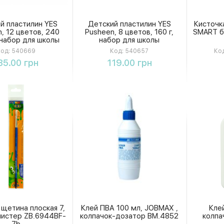
й пластилин YES
Детский пластилин YES
Кисточк
, 12 цветов, 240
Pusheen, 8 цветов, 160 г,
SMART б
набор для школы
набор для школы
од:
540669
Код:
540657
Код
Купить
Купить
35.00 грн
119.00 грн
 щетина плоская 7,
Клей ПВА 100 мл, JOBMAX ,
Кле
истер ZB.6944BF-
колпачок-дозатор BM.4852
колпа
7b