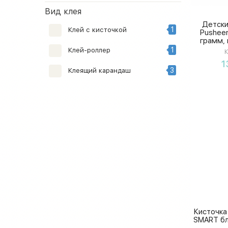
Kite
Вид клея
Oil
Детски
1
Клей с кисточкой
Pusheen
грамм, 
3
Star Toys Factor Co
1
Клей-роллер
К
14
1
YES
3
Клеящий карандаш
8
ZiBi
5
Гамма
1
Данко Тойс
Колорит
1
Луч
Кисточка
SMART бл