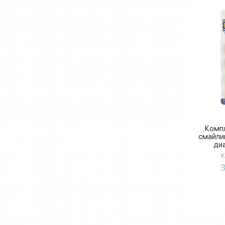
Компл
смайлик
ди
К
3