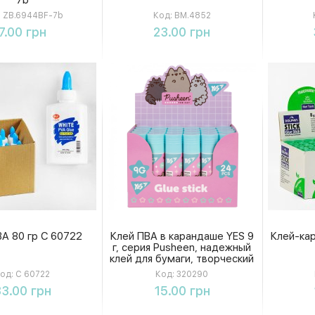
:
ZB.6944BF-7b
Код:
BM.4852
Купить
Купить
7.00 грн
23.00 грн
ВА 80 гр C 60722
Клей ПВА в карандаше YES 9
Клей-кар
г, серия Pusheen, надежный
клей для бумаги, творческий
аксессуар
од:
C 60722
Код:
320290
Купить
Купить
3.00 грн
15.00 грн