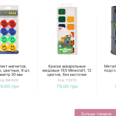
ект магнитов,
Краски акварельные
Метал
, цветные, 8 шт,
медовые YES Minecraft, 12
подст
аметр 30 мм
цветов, без кисточки
од:
BM.0032
Код:
110279
Купить
Купить
9.00 грн
79.00 грн
Больше товаров