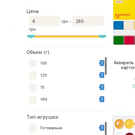
Цена
грн -
грн
Объем (г)
Акварель
1
100
карто
1
120
5
1
15
1
160
1
200
Тип игрушки
2
240
1
Готовальня