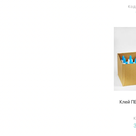
Код
Клей П
К
3