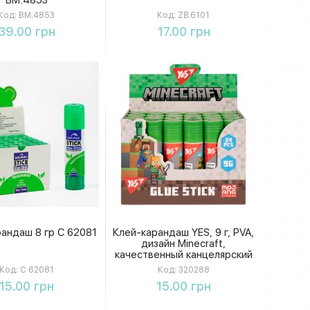
Код:
BM.4853
Код:
ZB.6101
Купить
Купить
39.00 грн
17.00 грн
андаш 8 гр С 62081
Клей-карандаш YES, 9 г, PVA,
дизайн Minecraft,
качественный канцелярский
клей для бумаги и картона
Код:
С 62081
Код:
320288
Купить
Купить
15.00 грн
15.00 грн