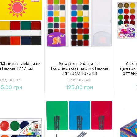
 14 цветов Малыши
Акварель 24 цвета
Аква
н Гамма 17*7 см
Творчество пластик Гамма
цветов
24*10см 107343
оттенк
упако
Код:
86397
Код:
107343
Купить
Купить
5.00 грн
125.00 грн