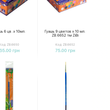
ь 6 цв .х 10мл.
Гуашь 9 цветов х 10 мл.
ZB.6652 тм ZiBi
Код:
ZB.6650
Код:
ZB.6652
Купить
Купить
65.00 грн
75.00 грн