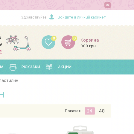
Здравствуйте
Войдите в личный кабинет
5
0
0
Корзина
9
0.00 грн
?
ЛА
РЮКЗАКИ
АКЦИИ
пластилин
н
Показать:
24
48