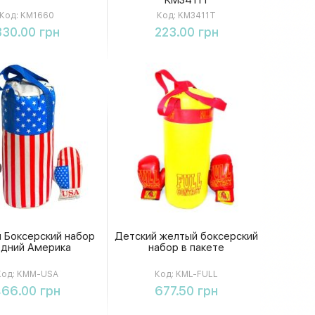
Код:
KM1660
Код:
KM3411T
Купить
Купить
330.00 грн
223.00 грн
 Боксерский набор
Детский желтый боксерский
едний Америка
набор в пакете
Код:
KMM-USA
Код:
KML-FULL
Купить
Купить
66.00 грн
677.50 грн