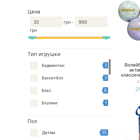
Цена
грн -
грн
Тип игрушки
Волейб
3
Бадминтон
акти
классич
3
Баскетбол
для во
К
ви
2
8
Бокс
1
Боулинг
9
Дартс
Пол
8
Игра
35
Детям