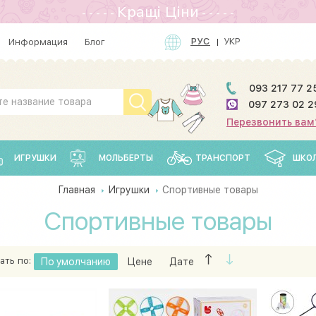
Кращi Цiни
- - - - -
- - - - -
РУС
УКР
Информация
Блог
093 217 77 2
097 273 02 2
Перезвонить вам
ИГРУШКИ
МОЛЬБЕРТЫ
ТРАНСПОРТ
ШКО
Главная
Игрушки
Спортивные товары
Спортивные товары
ать по:
По умолчанию
Цене
Дате