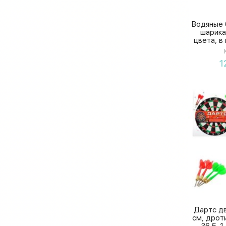
7
Технок
Водяные 
шарика
Тигрес
цвета, в
1
Дартс дв
см, дроти
36,5-1