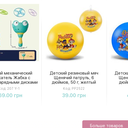
й механический
Детский резиновый мяч
Детск
катель Жабка с
Щенячий патруль, 6
Щеня
арядными дисками
дюймов, 50 г, желтый
дюйм
в коробке
Код:
207 Y-1
Код:
PP2522
Купить
Купить
69.00 грн
39.00 грн
Больше товаров