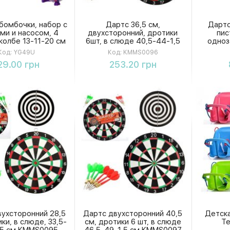
бомбочки, набор с
Дартс 36,5 см,
Дартс
ми и насосом, 4
двухсторонний, дротики
пис
 колбе 13-11-20 см
6шт, в слюде 40,5-44-1,5
одноз
см KMMS0096
выстрел
Код:
YG49U
Код:
KMMS0096
игрушки,
Купить
Купить
29.00 грн
253.20 грн
ухсторонний 28,5
Дартс двухсторонний 40,5
Детска
ки, в слюде, 33,5-
см, дротики 6 шт, в слюде
Т
,5 см KMMS0095
46,5-49-1,5 см KMMS0097