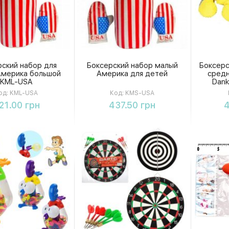
рский набор для
Боксерский набор малый
Боксерс
Америка большой
Америка для детей
средн
KML-USA
Dan
од:
KML-USA
Код:
KMS-USA
Купить
Купить
21.00 грн
437.50 грн
4