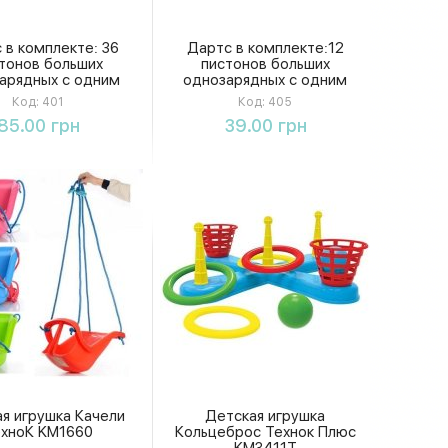
 в комплекте: 36
Дартс в комплекте:12
тонов больших
пистонов больших
арядных с одним
однозарядных с одним
ом каждый, размер
выстрелом каждый, размер
Код:
401
Код:
405
 18, 5*3, 5см, пакет
игрушки 12*1,5см, в пакете
Купить
Купить
85.00 грн
39.00 грн
401
405
я игрушка Качели
Детская игрушка
ехноК KM1660
Кольцеброс Технок Плюс
KM3411T