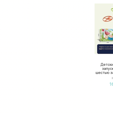
Детски
запус
шестью з
1