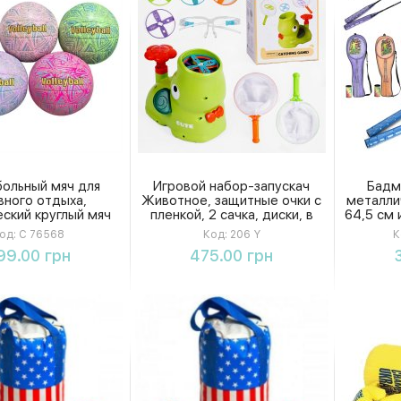
ольный мяч для
Игровой набор-запускач
Бадм
вного отдыха,
Животное, защитные очки с
металли
еский круглый мяч
пленкой, 2 сачка, диски, в
64,5 см 
лейбола, 5 ярких
коробке
сумке-ч
од:
С 76568
Код:
206 Y
К
дов дизайна.
Купить
Купить
99.00 грн
475.00 грн