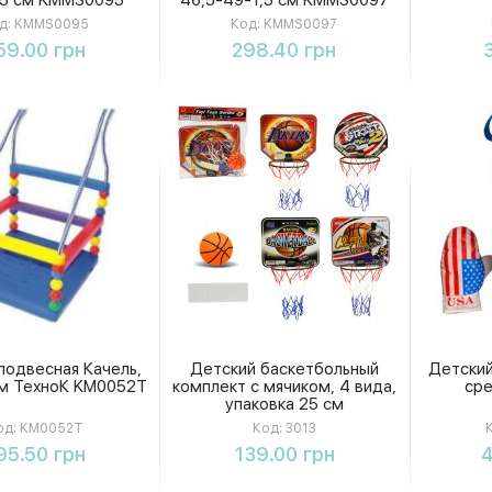
д:
KMMS0095
Код:
KMMS0097
Купить
Купить
59.00 грн
298.40 грн
подвесная Качель,
Детский баскетбольный
Детский
тм ТехноК KM0052T
комплект с мячиком, 4 вида,
ср
упаковка 25 см
од:
KM0052T
Код:
3013
Купить
Купить
95.50 грн
139.00 грн
4