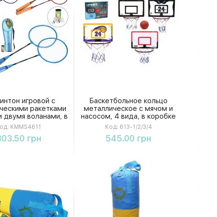
интон игровой с
Баскетбольное кольцо
ческими ракетками
металлическое с мячом и
и двумя воланами, в
насосом, 4 вида, в коробке
ехле 67-21-7,5 см.
41-6-31,5 см
од:
KMMS4611
Код:
613-1/2/3/4
Купить
Купить
303.50 грн
545.00 грн