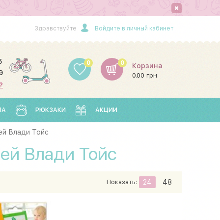
Здравствуйте
Войдите в личный кабинет
5
0
0
Корзина
9
0.00 грн
?
ЛА
РЮКЗАКИ
АКЦИИ
ей Влади Тойс
ей Влади Тойс
Показать:
24
48