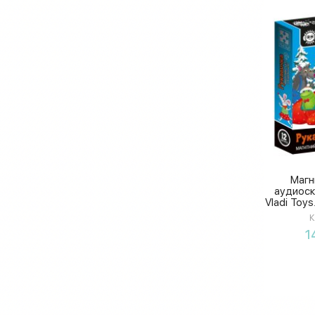
Магн
аудиоск
Vladi Toy
и инт
К
1