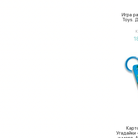
Ранок
Игра р
Toys. 
К
1
Карт
Угадайки
и моря. 