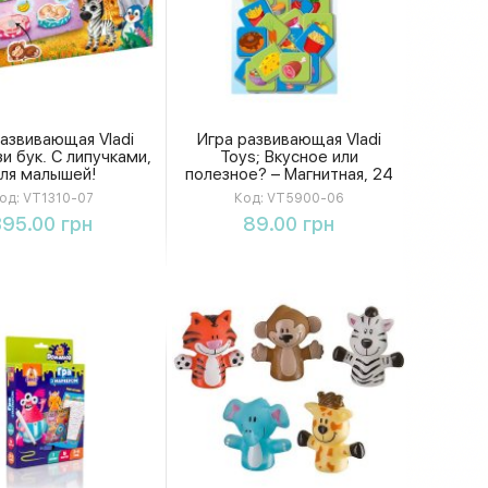
азвивающая Vladi
Игра развивающая Vladi
зи бук. С липучками,
Toys; Вкусное или
ля малышей!
полезное? – Магнитная, 24
магнита
од:
VT1310-07
Код:
VT5900-06
Купить
Купить
395.00 грн
89.00 грн