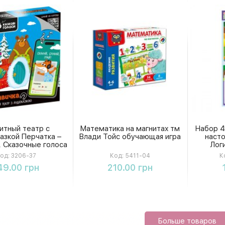
итный театр с
Математика на магнитах тм
Набор 4
азкой Перчатка –
Влади Тойс обучающая игра
насто
s. Сказочные голоса
Лог
ерактивная игра
од:
3206-37
Код:
5411-04
К
Купить
Купить
49.00 грн
210.00 грн
Больше товаров