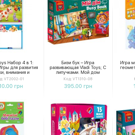
Toys Набор 4 в 1:
Бизи бук – Игра
Игра м
Игры для развития
развивающая Vladi Toys; С
геоме
ки, внимания и
липучками. Мой дом
оображения
д:
VT2002-01
Код:
VT1310-08
Купить
Купить
10.00 грн
395.00 грн