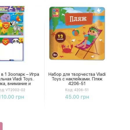
 в 1 Зоопарк – Игра
Набор для творчества Vladi
льная Vladi Toys.
Toys с наклейками. Пляж
ика, внимание и
4206-51
развитие!
од:
VT2002-02
Код:
4206-51
Купить
Купить
110.00 грн
45.00 грн