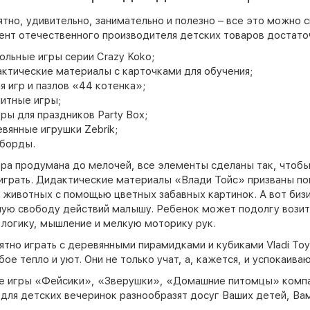
ятно, удивительно, занимательно и полезно – все это можно с
нт отечественного производителя детских товаров достато
ольные игры серии Crazy Koko;
ктические материалы с карточками для обучения;
я игр и пазлов «44 котенка»;
итные игры;
ры для праздников Party Box;
вянные игрушки Zebrik;
иборды.
ра продумана до мелочей, все элементы сделаны так, чтобы
 играть. Дидактические материалы «Влади Тойс» призваны п
 животных с помощью цветных забавных картинок. А вот бизи
ую свободу действий малышу. Ребенок может подолгу возить
 логику, мышление и мелкую моторику рук.
ятно играть с деревянными пирамидками и кубиками Vladi Toy
бое тепло и уют. Они не только учат, а, кажется, и успокаив
е игры «Фейсики», «Зверушки», «Домашние питомцы» компан
для детских вечеринок разнообразят досуг Ваших детей, Вам