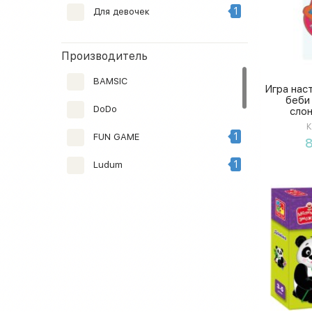
3
Развивающие карточки
1
Для девочек
1
Творчество
Производитель
BAMSIC
Игра нас
беби
DoDo
слон
К
1
FUN GAME
8
1
Ludum
1
Star Toys Factor Co
Stylebaby
TK Group
31
Vladi Toys
Zirka