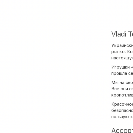
Vladi 
Украински
рынке. Ко
настоящую
Игрушки «
прошла се
Мы на сво
Все они с
кропотлив
Красочное
безопасно
пользуютс
Ассор