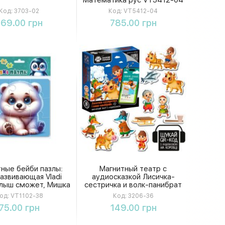
Код:
3703-02
Код:
VT5412-04
Купить
Купить
169.00 грн
785.00 грн
ные бейби пазлы:
Магнитный театр с
азвивающая Vladi
аудиосказкой Лисичка-
алыш сможет, Мишка
сестричка и волк-панибрат
и пингвеня
– Vladi Toys. Сказочные
од:
VT1102-38
Код:
3206-36
голоса и интерактивная игра
Купить
Купить
75.00 грн
149.00 грн