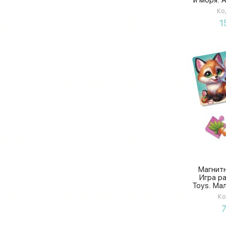
о
Ко
1
Магнит
Игра р
Toys. Ма
Ко