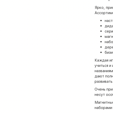
Ярко, при
Ассортиме
наст
дида
сери
магн
набо
дере
биз
Каждая иг
учиться и
названиям
дают полн
развивать
Очень при
несут осо
Магнитны
наборами 