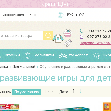
Кращi Цiни
- - - - -
- - - - -
РУС
УКР
Информация
Блог
093 217 77 2
097 273 02 2
Перезвонить вам
ИГРУШКИ
МОЛЬБЕРТЫ
ТРАНСПОРТ
ШКО
ушки
Для малышей
Обучающие и развивающие игры для дет
развивающие игры для дет
ать по:
По умолчанию
Цене
Дате