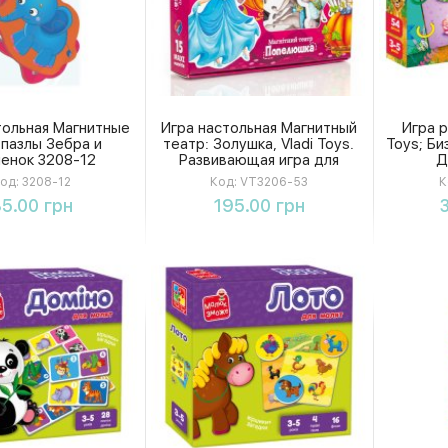
тольная Магнитные
Игра настольная Магнитный
Игра р
 пазлы Зебра и
театр: Золушка, Vladi Toys.
Toys; Би
енок 3208-12
Развивающая игра для
Д
детей
од:
3208-12
Код:
VT3206-53
К
Купить
Купить
5.00 грн
195.00 грн