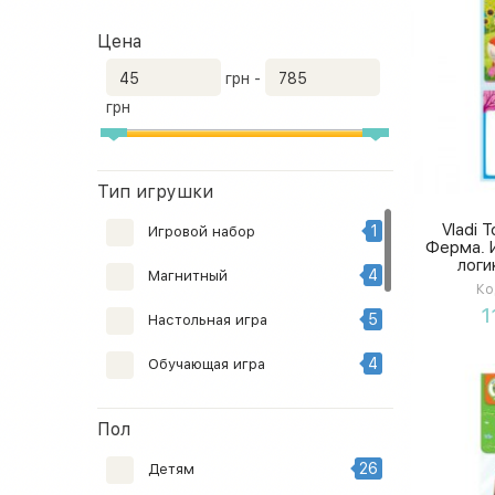
Цена
грн -
грн
Тип игрушки
Vladi 
1
Игровой набор
Ферма. 
логи
4
Магнитный
в
Ко
1
5
Настольная игра
4
Обучающая игра
5
Пазл
Пол
11
Развивающая игра
26
Детям