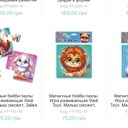
т Vladi Toys
д:
VT5000-14
Код:
VT2000-11
Купить
Купить
59.00 грн
189.00 грн
ные бейби пазлы:
Магнитные бейби пазлы:
Магнит
азвивающая Vladi
Игра развивающая Vladi
Игра р
лыш сможет, Зайка
Toys. Малыш сможет,
Toys. М
и лисичка
Львенок и медвежонок
д:
VT1102-35
Код:
VT1102-39
К
Купить
Купить
75.00 грн
75.00 грн