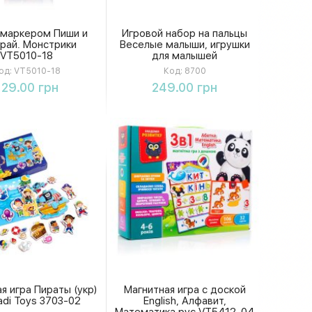
 маркером Пиши и
Игровой набор на пальцы
рай. Монстрики
Веселые малыши, игрушки
VT5010-18
для малышей
од:
VT5010-18
Код:
8700
Купить
Купить
129.00 грн
249.00 грн
я игра Пираты (укр)
Магнитная игра с доской
adi Toys 3703-02
English, Алфавит,
Математика рус VT5412-04