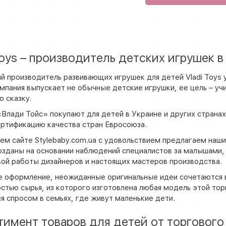
Toys – производитель детских игрушек в
й производитель развивающих игрушек для детей Vladi Toys 
мпания выпускает не обычные детские игрушки, ее цель – учи
 сказку.
Влади Тойс» покупают для детей в Украине и других страна
ртификацию качества стран Евросоюза.
ем сайте Stylebaby.com.ua с удовольствием предлагаем наш
озданы на основании наблюдений специалистов за малышами, 
ой работы дизайнеров и настоящих мастеров производства.
 оформление, неожиданные оригинальные идеи сочетаются в
стью сырья, из которого изготовлена любая модель этой торг
я спросом в семьях, где живут маленькие дети.
тимент товаров для детей от торговог