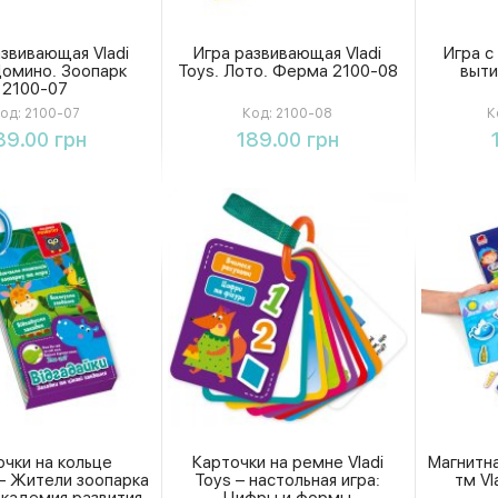
азвивающая Vladi
Игра развивающая Vladi
Игра с
Домино. Зоопарк
Toys. Лото. Ферма 2100-08
выти
2100-07
од:
2100-07
Код:
2100-08
К
Купить
Купить
89.00 грн
189.00 грн
очки на кольце
Карточки на ремне Vladi
Магнитна
 – Жители зоопарка
Toys – настольная игра:
тм Vl
Академия развития
Цифры и формы