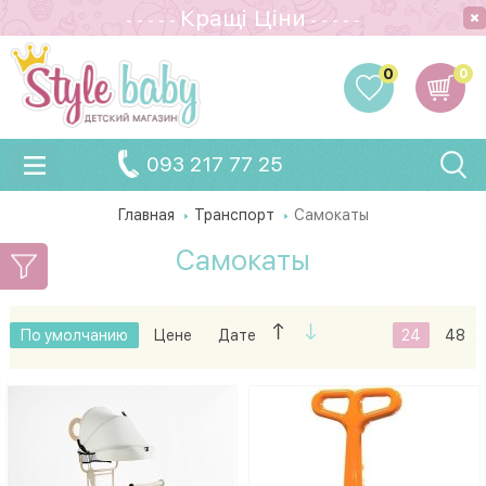
Кращi Цiни
- - - - -
- - - - -
0
0
093 217 77 25
Главная
Транспорт
Самокаты
Самокаты
По умолчанию
Цене
Дате
24
48