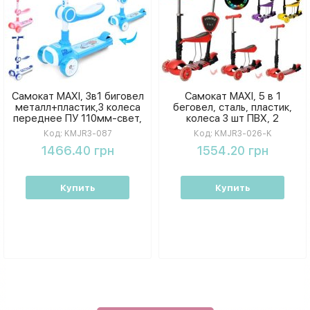
Самокат MAXI, 3в1 биговел
Самокат MAXI, 5 в 1
металл+пластик,3 колеса
беговел, сталь, пластик,
переднее ПУ 110мм-свет,
колеса 3 шт ПВХ, 2
заднее 84мм, подножка
передних 120 мм, светятся,
Код:
KMJR3-087
Код:
KMJR3-026-K
KMJR3-087
заднее 95 мм KMJR3-026-K
1466.40 грн
1554.20 грн
Купить
Купить