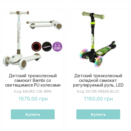
Детский трехколесный
Детский трехколесный
самокат Bambi со
складной самокат:
светящимися PU колесами
регулируемый руль, LED
(120/90 мм) и
светящиеся колеса, макс.
Код:
KMJR3-126-BRN
Код:
0073R GREEN BLAC
регулируемым рулем
нагрузка до 50 кг
1575.00 грн
1150.00 грн
Купить
Купить