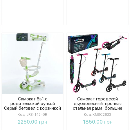
Самокат 5в1 с
Самокат городской
родительской ручкой
двухколесный, прочная
Серый беговел с корзинкой
стальная рама, большие
свет музыка
колеса 200 мм, надежный
Код:
JR3-142-GR
Код:
KMSC2623
ножной тормоз, в
2250.00 грн
1850.00 грн
ассортименте 4 цвета, в
коробке