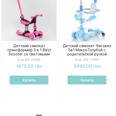
Детский самокат
Детский самокат-беговел
трансформер 3 в 1 Best
5в1 Макси Голубой с
Scooter со световыми
родительской ручкой
колесами и
бампером и
Код:
BS-23180
Код:
JR3-118бл
амортизаторами.
дополнительными колесами
1675.00 грн
2495.00 грн
Купить
Купить