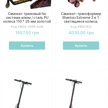
Самокат трюковый hic
Самокат-трансформер
система алюм / сталь PU
Shantou Extreme 3 в 1:
колеса 110 * 25 мм золотой
светящиеся колеса,
Galaktika KMGS 0086 Gold
родительский контроль,
Код:
KMGS-0086 Gold
Код:
KMSC822
капюшон
1557.50 грн
4030.00 грн
Купить
Купить