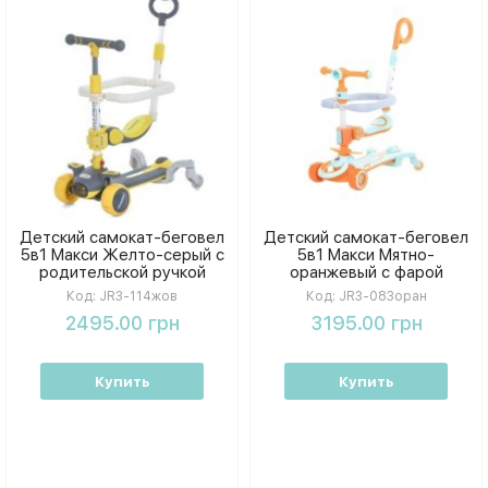
Детский самокат-беговел
Детский самокат-беговел
5в1 Макси Желто-серый с
5в1 Макси Мятно-
родительской ручкой
оранжевый с фарой
бампером и
проектором и
Код:
JR3-114жов
Код:
JR3-083оран
дополнительными колесами
родительской ручкой
2495.00 грн
3195.00 грн
Светится в темноте
Купить
Купить