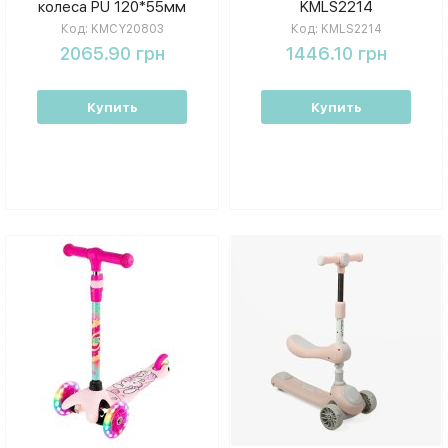
колеса PU 120*55мм
KMLS2214
светятся KMCY20803
Код:
KMCY20803
Код:
KMLS2214
2065.90 грн
1446.10 грн
Купить
Купить