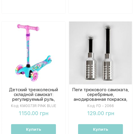
Детский трехколесный
Пеги трюкового самоката,
складной самокат:
серебряные,
регулируемый руль,
анодированная покраска,
светящиеся LED колеса,
алюминиевые, 5,5 см 2 шт.
Код:
KM0073R PINK BLUE
Код:
FD - 2066
нагрузка до 50 кг, розово-
FD - 2066
1150.00 грн
129.00 грн
синий
Купить
Купить