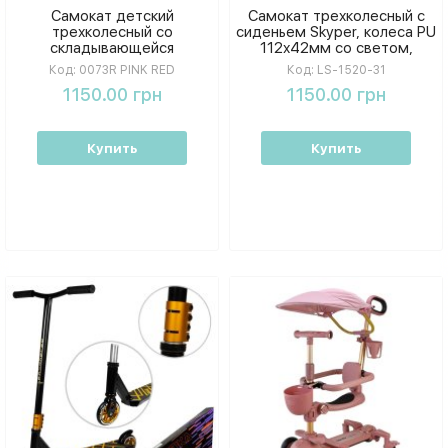
Самокат детский
Самокат трехколесный с
трехколесный со
сиденьем Skyper, колеса PU
складывающейся
112х42мм со светом,
конструкцией: колеса ПУ со
украинская озвучка,
Код:
0073R PINK RED
Код:
LS-1520-31
светом LED, регулировка
подсветка платформы, руль
1150.00 грн
1150.00 грн
высоты, до 50кг.
складной, в коробке.
Купить
Купить