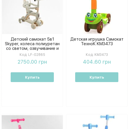
Детский самокат 5в1
Детская игрушка Самокат
Skyper, колеса полиуретан
ТехноК KM3473
со светом, озвучивание и
подсветка платформы, с
Код:
LF-02865
Код:
KM3473
дополнительными
2750.00 грн
404.60 грн
колесами, защитный
бампер.
Купить
Купить