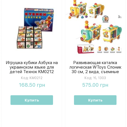
Игрушка кубики Азбука на
Развивающая каталка
украинском языке для
логическая WToys Слоник
детей Технок KM0212
30 см, 2 вида, съемные
колеса погремушки, спинер,
Код:
KM0212
Код:
YL 1303
резиновые ленты,
168.50 грн
575.00 грн
пронумерованные
элементы, в коробке
Купить
Купить