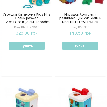
Игрушка Каталочка Kids Hits
Игрушка Комплект
Олень размер
развивающий куб Умный
12,8*14,8*10,8 см, коробка
малыш 1+1 тм ТехноК
14,8*22,4*12,5 см
KM1899
Код:
KMKH22/003
Код:
KM1899
KMKH22/003
325.00 грн
140.50 грн
Купить
Купить