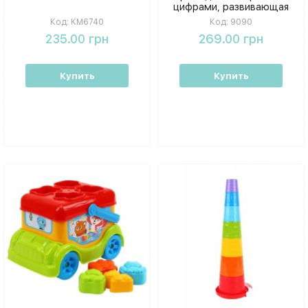
цифрами, развивающая
игрушка для малышей
Код:
KM6740
Код:
9090
235.00 грн
269.00 грн
Купить
Купить