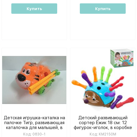
Купить
Купить
Детская игрушка-каталка на
Детский развивающий
палочке Тигр, развивающая
сортер Ёжик 18 см: 12
каталочка для малышей, в
фигурок-иголок, в коробке
сетке
19,5х15х9,5 см
Код:
0830-1
Код:
KM2150M