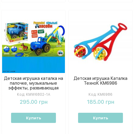
Детская игрушка каталка на
Детская игрушка Каталка
палочке, музыкальные
ТехноК KM6986
эффекты, развивающая
каталочка для малышей, в
Код:
KMW6802-1A
Код:
KM6986
коробке
295.00 грн
185.00 грн
Купить
Купить