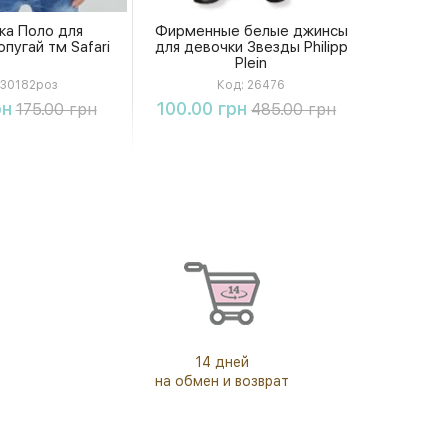
ка Поло для
Фирменные белые джинсы
пугай тм Safari
для девочки Звезды Philipp
Plein
30182роз
Код:
26476
упить
Купить
рн
100.00 грн
175.00 грн
485.00 грн
14 дней
на обмен и возврат