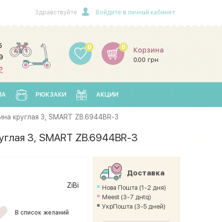
Здравствуйте
Войдите в личный кабинет
5
0
0
Корзина
9
0.00 грн
?
ЛА
РЮКЗАКИ
АКЦИИ
ина круглая 3, SMART ZB.6944BR-3
углая 3, SMART ZB.6944BR-3
Доставка
ZiBi
Нова Пошта (1-2 дня)
Meest (3-7 днtq)
УкрПошта (3-5 дней)
В список желаний