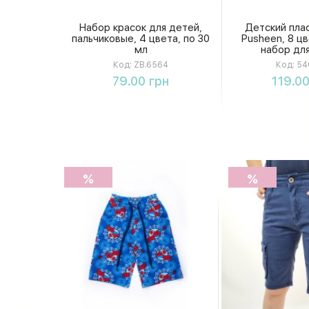
Набор красок для детей,
Детский пла
пальчиковые, 4 цвета, по 30
Pusheen, 8 цв
мл
набор дл
Код:
ZB.6564
Код:
54
Купить
Купи
79.00 грн
119.00
%
%