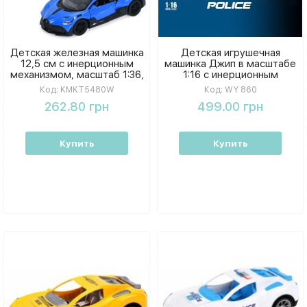
Детская железная машинка
Детская игрушечная
12,5 см с инерционным
машинка Джип в масштабе
механизмом, масштаб 1:36,
1:16 с инерционным
открывающиеся двери,
механизмом, звуковые
Код:
KMKT5480W
Код:
WY 860
мягкие резиновые шины, 4
эффекты и подсветка,
262.80 грн
499.00 грн
различных вида и цвета в
открывающаяся дверца в
ассортименте
коробке
Купить
Купить