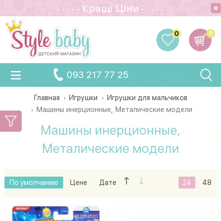
Кращi Цiни
- - - - -
- - - - -
0
0
093 217 77 25
Главная
Игрушки
Игрушки для мальчиков
Машины инерционные, Металические модели
Машины инерционные,
Металические модели
По умолчанию
Цене
Дате
24
48