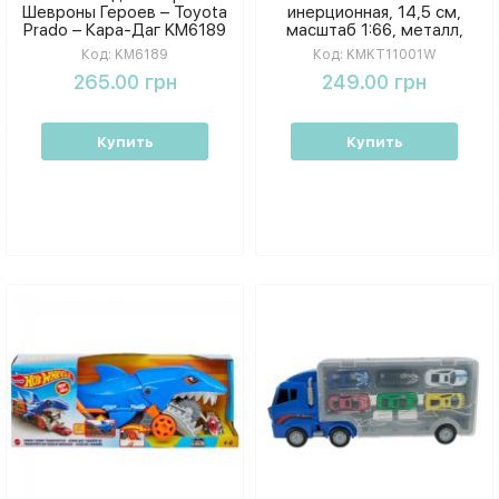
Шевроны Героев – Toyota
инерционная, 14,5 см,
Prado – Кара-Даг KM6189
масштаб 1:66, металл,
двери открываются,
Код:
KM6189
Код:
KMKT11001W
резиновые колеса
265.00 грн
249.00 грн
Купить
Купить