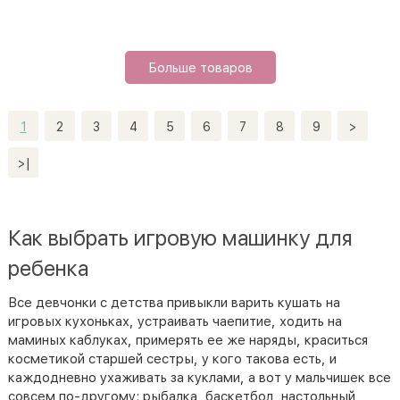
Больше товаров
1
2
3
4
5
6
7
8
9
>
>|
Как выбрать игровую машинку для
ребенка
Все девчонки с детства привыкли варить кушать на
игровых кухоньках, устраивать чаепитие, ходить на
маминых каблуках, примерять ее же наряды, краситься
косметикой старшей сестры, у кого такова есть, и
каждодневно ухаживать за куклами, а вот у мальчишек все
совсем по-другому: рыбалка, баскетбол, настольный