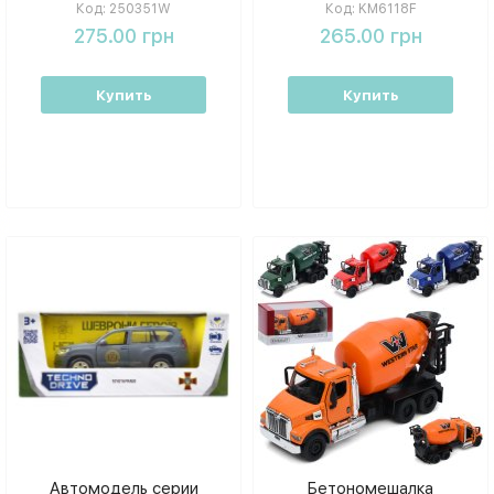
Айдар, 1:40 250351W
KM6118F
Код:
250351W
Код:
KM6118F
275.00 грн
265.00 грн
Купить
Купить
Автомодель серии
Бетономешалка