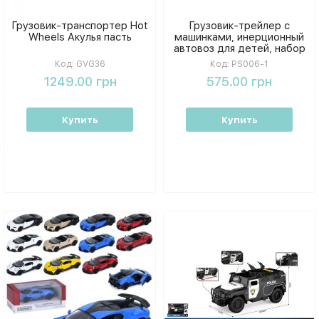
Грузовик-транспортер Hot
Грузовик-трейлер с
Wheels Акулья пасть
машинками, инерционный
автовоз для детей, набор
спецтехники в коробке
Код:
GVG36
Код:
PS006-1
1249.00 грн
575.00 грн
Купить
Купить