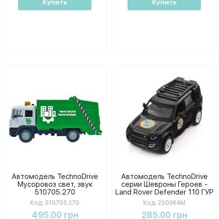
Купить
Купить
Автомодель TechnoDrive
Автомодель TechnoDrive
Мусоровоз свет, звук
серии Шевроны Героев -
510705.270
Land Rover Defender 110 ГУР
МО 250364M
Код:
510705.270
Код:
250364M
495.00 грн
285.00 грн