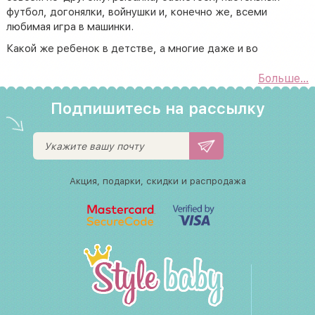
футбол, догонялки, войнушки и, конечно же, всеми
любимая игра в машинки.
Какой же ребенок в детстве, а многие даже и во
взрослом возрасте, не против поиграть металлическими
машинками, а тем более коллекционными машинками.
Больше...
Если Ваш малыш, как и многие другие маленькие гонщики,
Подпишитесь на рассылку
является заядлым любителем машинок, но уже потерял
интерес к простым металлическим машинкам, то мы Вам
предлагаем, например, машинку инерционную
металлическую. Такая игрушка машинка инерционная
будет отличный подарком вашему крохе.
Акция, подарки, скидки и распродажа
Поэтому Вы удачно зашли к нам на сайт, поскольку у нас
собран самый большой ассортимент таких игрушек:
инерционная машинка,
пластиковая машинка,
машинки коллекционные модели,
детские металлические машинки,
машинки металлические игрушки,
металлические модели машинок.