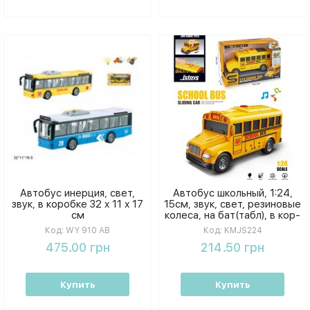
Автобус инерция, свет,
Автобус школьный, 1:24,
звук, в коробке 32 х 11 х 17
15см, звук, свет, резиновые
см
колеса, на бат(табл), в кор-
ке,
Код:
WY 910 AB
Код:
KMJS224
475.00 грн
214.50 грн
Купить
Купить