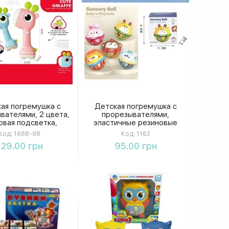
ая погремушка с
Детская погремушка с
вателями, 2 цвета,
прорезывателями,
овая подсветка,
эластичные резиновые
ятная мелодия,
элементы прорезыватели,
Код:
1688-98
Код:
1162
нящие детали,
звенящие детали,
Купить
Купить
129.00 грн
95.00 грн
овые элементы, в
вращающийся шарик, в
коробке
коробке