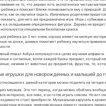
нимание на то, что дерево есть экологически чистым матер
 ребенка и поможет ближе познакомиться ему с природой. Д
нта, как он научился сидеть. Изначально родителям придетс
 показать, для чего же предназначена игра. Игра с кубиками
ак и в складывании определенных фигурок. Дерево не вредит
используется специальная безопасная краска.
для ребенка до 3 лет очень хорошо влияет на мелкую мотор
ные на доске, домике помогают ребенку научиться правильн
мости.
вный плакат Азбука используется в целях изучения алфавита
асные и согласные, возле каждой буквы предмет, который на
зные, начиная от животных до предметов, фруктов, те, кот
ые игрушки для новорожденных и малышей до г
относящиеся к данной категории можно поделить на четыре 
рех месяцев. Это тот период, когда можно обойтись вообще 
все интересно, все ново, и он готов играть совсем. Но вот с
ходимости стоит приобрести. Музыкальная карусель в кроват
оцветные игрушки, приятная музыка помогут скрасить перио