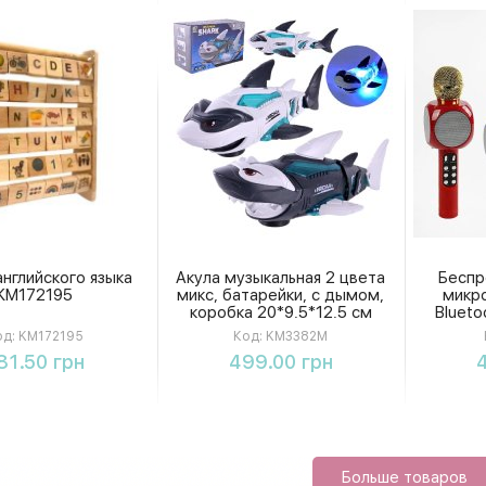
английского языка
Акула музыкальная 2 цвета
Беспр
KM172195
микс, батарейки, с дымом,
микр
коробка 20*9.5*12.5 см
Blueto
KM3382M
раз
од:
KM172195
Код:
KM3382M
музыка
Купить
Купить
81.50 грн
499.00 грн
ассорт
Больше товаров