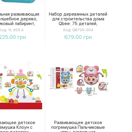
льная развивающая
Набор деревянных деталей
олшебное дерево,
для строительства дома
иковый лабиринт,
Qbee: 75 деталей,
но, шестеренки,
натуральное дерево
Код:
YL 605 A
Код:
QB700-004
 и погремушка, в
Купить
Купить
225.00 грн
679.00 грн
коробке
вающее детское
Развивающее детское
емушка Клоун с
погремушка Пальчиковые
орезывателем,
игры, тактильная