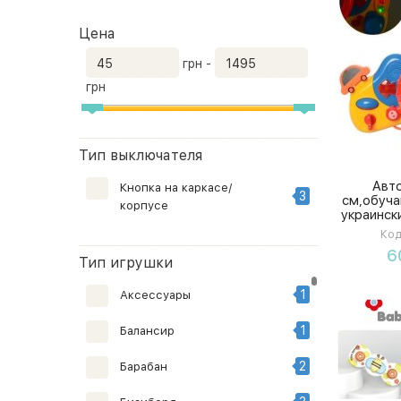
Цена
грн -
грн
Тип выключателя
Авт
Кнопка на каркасе/
3
см,обуча
корпусе
украински
батарейк
Код
8,5с
6
Тип игрушки
1
Аксессуары
1
Балансир
2
Барабан