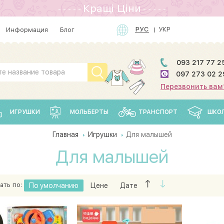
Кращi Цiни
- - - - -
- - - - -
РУС
УКР
Информация
Блог
093 217 77 2
097 273 02 2
Перезвонить вам
ИГРУШКИ
МОЛЬБЕРТЫ
ТРАНСПОРТ
ШКО
Главная
Игрушки
Для малышей
Для малышей
ать по:
По умолчанию
Цене
Дате