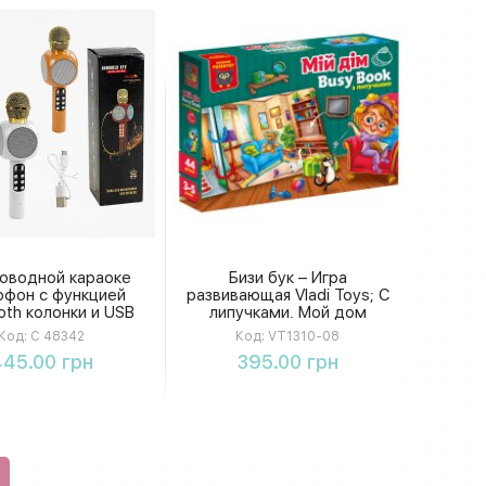
оводной караоке
Бизи бук – Игра
офон с функцией
развивающая Vladi Toys; С
oth колонки и USB
липучками. Мой дом
ъемом, детский
Код:
С 48342
Код:
VT1310-08
льный микрофон, в
Купить
Купить
445.00 грн
395.00 грн
именте 3 цвета, в
коробке