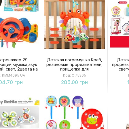
отренажер 29
Детская погремушка Краб,
Детск
ющий,музыка,звук
резиновые прорезыватели,
прорезы
й, свет, 2цвета на
прищепка для
свет
е,в коробке 32-20-
подвешивания, шелестящие
при
:
KMM4095 UA
Код:
C 75365
м KMM4095 UA
элементы, пищалка, в
зве
Купить
Купить
04.70 грн
285.00 грн
пакете
резин