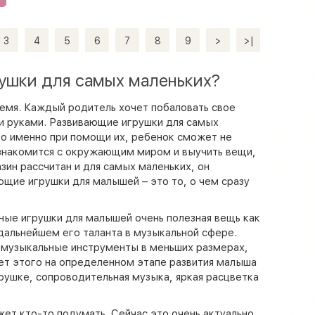
3
4
5
6
7
8
9
>
>|
ушки для самых маленьких?
ремя. Каждый родитель хочет побаловать свое
ыми руками. Развивающие игрушки для самых
что именно при помощи их, ребенок сможет не
познакомится с окружающим миром и выучить вещи,
зин рассчитан и для самых маленьких, он
щие игрушки для малышей – это то, о чем сразу
ные игрушки для малышей очень полезная вещь как
 дальнейшем его таланта в музыкальной сфере.
 музыкальные инструменты в меньших размерах,
чет этого на определенном этапе развития малыша
рушке, сопроводительная музыка, яркая расцветка
ет кто-то подумать. Сейчас это очень актуально,