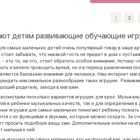
1
2
ают детям развивающие обучающие игр
ля самых маленьких детей очень популярный товар в наше в
е стоит забывать, что никакой гость не придет в дом с пуст
 - это то, на что, стоит обратить особое внимание, потому 
рать и весело проводить время, но и в период развлечения 
вляются базовыми знаниями для человека. Наш интернет мага
увидеть максимальное разнообразие таких игрушек. Развиваю
роший родитель, заходя в магазин.
ассмотрим несколько вариантов игрушек для крох. Музыкаль
тия в ребенке музыкальных качеств, так и для определения в
ые игрушки для самых маленьких помогают ребенку познать
тся с их функциями и звуками, которые можно создать. За с
ет просить подобную вещь сам. Дополнительные кнопки на иг
ят малыша к ней.
е игрушки для самых маленьких это не прошлый век, как мож