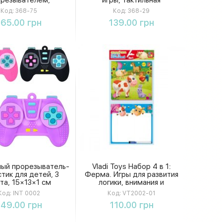
ыми элементами и
погремушка в 2 цветах, в
Код:
368-75
Код:
368-29
-ит, в коробке
коробке
Купить
Купить
165.00 грн
139.00 грн
ный прорезыватель-
Vladi Toys Набор 4 в 1:
тик для детей, 3
Ферма. Игры для развития
та, 15×13×1 см
логики, внимания и
воображения
Код:
INT 0002
Код:
VT2002-01
Купить
Купить
149.00 грн
110.00 грн