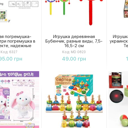
ая погремушка-
Игрушка деревянная
Игрушка
 три погремушка в
Бубенчик, разные виды, 7,5-
украинск
екте, надежные
16,5-2 см
Т
ные присоски, в
Код:
6327
Код:
MD 0823
коробке
Купить
Купить
95.00 грн
49.00 грн