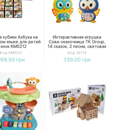
 кубики Азбука на
Интерактивная игрушка
ом языке для детей
Сова-сказочница TK Group,
ехнок KM0212
14 сказок, 2 песни, световая
подсветка крылышек, 2
Код:
KM0212
Код:
42713
режима громкости, в
Купить
Купить
168.50 грн
339.00 грн
коробке