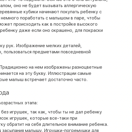
иалом, оно не будет вызывать аллергическую
еревянные кубики начинают покупать ребенку с
я немного поработать с малышом в паре, чтобы
 может происходить как в постройке высокого
 ребенку даже если оно окрашено, для покраски
ику рук. Изображение мелких деталей,
о, пользоваться предметами повседневной
. Традиционно на нем изображены разноцветные
чинается на эту букву. Иллюстрации самые
орые малыш встречает достаточно часто.
ода
возрастных этапа:
без игрушек, так как, чтобы ты не дал ребенку
писок игрушек, которые все-таки при
ку обратит на себя длительное внимание ребенка.
д засыпания малышу. Игрушки-погремушки для