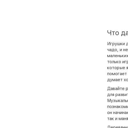
1
Раскраска
3
Робот
2
Руль
Что д
1
Синтезатор
Игрушки д
16
Сортер
чадо, и н
маленьких
1
Творчество
только иг
которые я
3
Телефон
помогает 
думает хо
1
Трактор
Давайте р
1
Часы
для разви
Музыкальн
1
Шнуровка
познакоми
он начина
так и ман
Деревянны