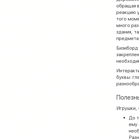
обращая в
реакцию у
того моме
много раз
здания, т
предмета 
Бизиборд 
закреплен
необходи
Интеракти
буквы: гл
разнообра
Полезн
Игрушки, 
До т
ему 
необ
Разн