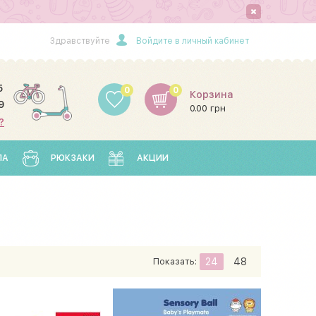
Здравствуйте
Войдите в личный кабинет
5
0
0
Корзина
9
0.00 грн
?
ЛА
РЮКЗАКИ
АКЦИИ
Показать:
24
48