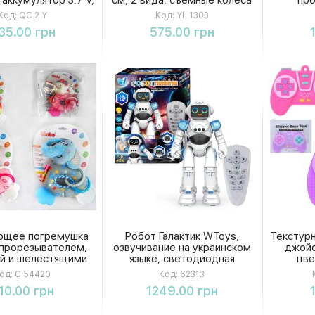
лые мелодии и
погремушки, спинер,
подвижн
Код:
QC 2 Y
Код:
YL 1303
етка, в коробке
резиновые ленты,
поп
Купить
Купить
35.00 грн
575.00 грн
пронумерованные
элементы, в коробке
ющее погремушка
Робот Галактик WToys,
Текстур
 прорезывателем,
озвучивание на украинском
джойс
й и шелестящими
языке, светодиодная
цве
нтами, 3 вида в
подсветка, сенсорные
од:
C 54420
Код:
62313
пакете
датчики, движение, шесть
Купить
Купить
10.00 грн
1249.00 грн
песен, шесть историй,
викторина, в коробке