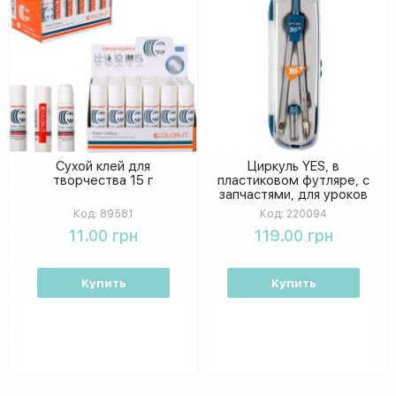
Сухой клей для
Циркуль YES, в
творчества 15 г
пластиковом футляре, с
запчастями, для уроков
геометрии
Код:
89581
Код:
220094
11.00 грн
119.00 грн
Купить
Купить