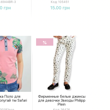
цветов. 105451
.6944BR-3
Код:
105451
упить
Купить
00 грн
15.00 грн
%
ка Поло для
Фирменные белые джинсы
пугай тм Safari
для девочки Звезды Philipp
Plein
30182роз
Код:
26476