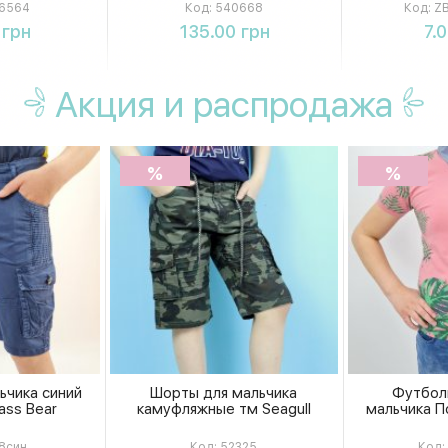
6564
Код:
540668
Код:
ZB
ть
Купить
К
 грн
135.00 грн
7.
Акция
и распродажа
%
%
ьчика синий
Шорты для мальчика
Футбол
ass Bear
камуфляжные тм Seagull
мальчика По
8син
Код:
52325
Код: