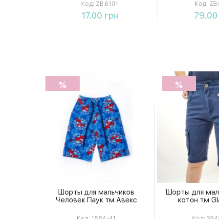
Код:
ZB.6101
Код:
ZB.
Купить
Купи
17.00 грн
79.00
%
%
Шорты для мальчиков
Шорты для мал
Человек Паук тм Авекс
котон тм Gl
Код:
1584-41
Код:
364