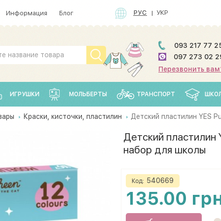
РУС
УКР
Информация
Блог
093 217 77 2
097 273 02 2
Перезвонить вам
ИГРУШКИ
МОЛЬБЕРТЫ
ТРАНСПОРТ
ШКО
вары
Краски, кисточки, пластилин
Детский пластилин YES Pu
Детский пластилин Y
набор для школы
540669
Код:
135.00 гр