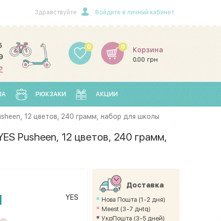
Здравствуйте
Войдите в личный кабинет
5
0
0
Корзина
9
0.00 грн
?
ЛА
РЮКЗАКИ
АКЦИИ
sheen, 12 цветов, 240 грамм, набор для школы
ES Pusheen, 12 цветов, 240 грамм,
Доставка
н
YES
Нова Пошта (1-2 дня)
Meest (3-7 днtq)
УкрПошта (3-5 дней)