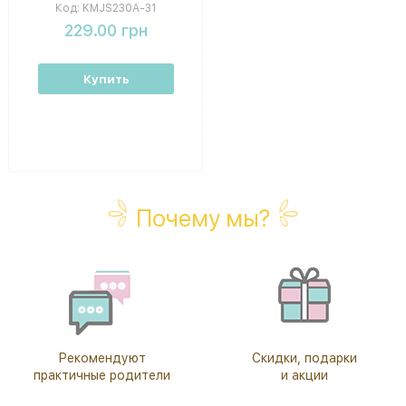
резиновые колеса,
Код:
KMJS230A-31
подвижные детали, 2
229.00 грн
вида
Купить
Почему мы?
Рекомендуют
Скидки, подарки
практичные родители
и акции