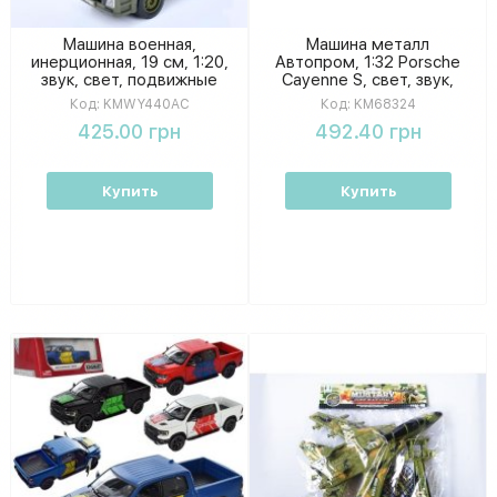
Машина военная,
Машина металл
инерционная, 19 см, 1:20,
Автопром, 1:32 Porsche
звук, свет, подвижные
Cayenne S, свет, звук,
детали, резиновые колеса
открываются двери,
Код:
KMWY440AC
Код:
KM68324
KMWY440AC
коробка 18*9*8 см
425.00 грн
492.40 грн
KM68324
Купить
Купить