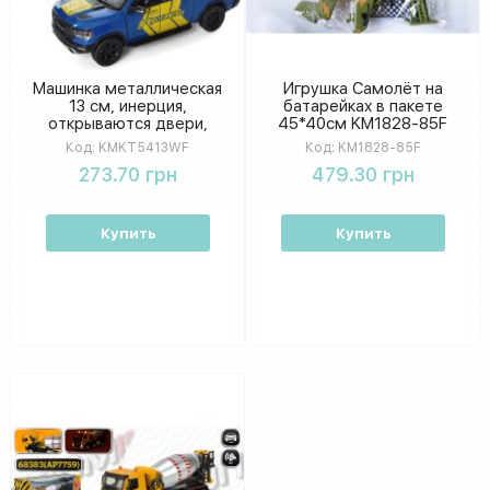
Машинка металлическая
Игрушка Самолёт на
13 см, инерция,
батарейках в пакете
открываются двери,
45*40см KM1828-85F
резиновые колеса
Код:
KMKT5413WF
Код:
KM1828-85F
Kinsmart коробка 16-7-8
273.70 грн
479.30 грн
см KMKT5413WF
Купить
Купить