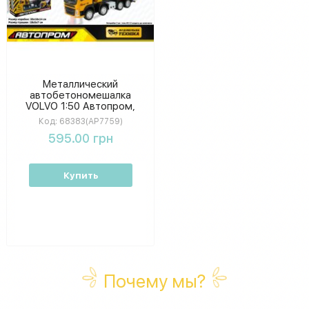
Металлический
автобетономешалка
VOLVO 1:50 Автопром,
стройтехника со светом и
Код:
68383(AP7759)
звуком, коробка 28×14×10
595.00 грн
см
Купить
Почему мы?