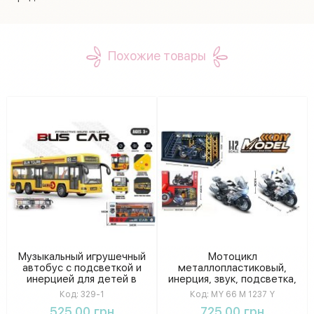
Похожие товары
Музыкальный игрушечный
Мотоцикл
автобус с подсветкой и
металлопластиковый,
инерцией для детей в
инерция, звук, подсветка,
коробке.
открывающаяся дверца
Код:
329-1
Код:
MY 66 M 1237 Y
коферов, масштаб 1:12,
525.00 грн
725.00 грн
гараж с подсветкой, в