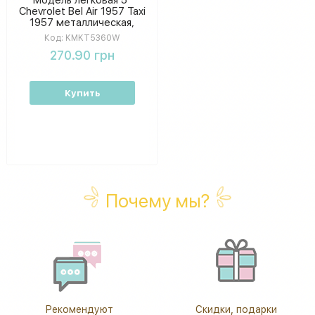
Chevrolet Bel Air 1957 Taxi
1957 металлическая,
инерционная,
Код:
KMKT5360W
открываются двери, 1:36
270.90 грн
коробка KMKT5360W
Купить
Почему мы?
Рекомендуют
Скидки, подарки