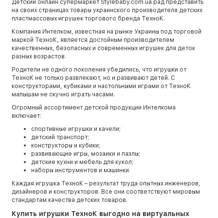
Детский онлайн супермаркет Stylebaby.com.ua рад представить
на своих страницах товары украинского производителя детских
пластмассовых игрушек торгового бренда ТехноК.
Компания Интелком, известная на рынке Украины под торговой
маркой ТехноК, является достойным производителем
качественных, безопасных и современных игрушек для деток
разных возрастов.
Родители не одного поколения убедились, что игрушки от
ТехноК не только развлекают, но и развивают детей. С
конструкторами, кубиками и настольными играми от ТехноК
малышам не скучно играть часами.
Огромный ассортимент детской продукции Интелкома
включает:
спортивные игрушки и качели;
детский транспорт;
конструкторы и кубики;
развивающие игры, мозаики и пазлы;
детские кухни и мебель для кукол;
наборы инструментов и машинки.
Каждая игрушка ТехноК – результат труда опытных инженеров,
дизайнеров и конструкторов. Все они соответствуют мировым
стандартам качества детских товаров.
Купить игрушки ТехноК выгодно на виртуальных