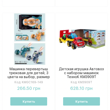
Машинка перевертыш
Детская игрушка Автовоз
трюковая для детей, 3
с набором машинок
цвета на выбор, размер
ТехноК KM3909T
игрушки в упаковке 14,5-
Код:
KMGC169-149
Код:
KM3909T
8-24 см
266.50 грн
628.10 грн
Купить
Купить