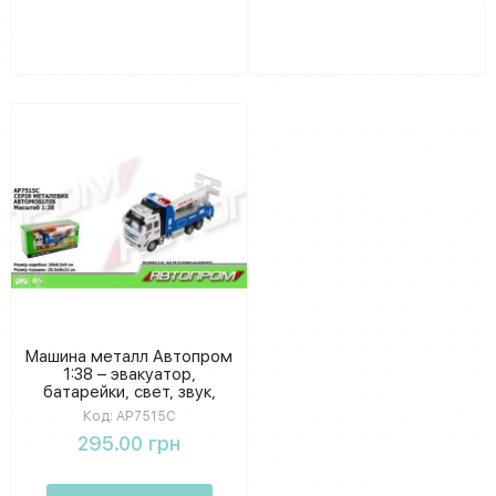
Машина металл Автопром
1:38 – эвакуатор,
батарейки, свет, звук,
коробка 25,5×12×9 см,
Код:
AP7515C
спасай и перевозь
295.00 грн