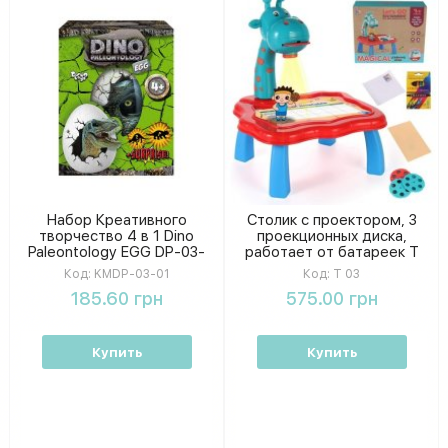
Набор Креативного
Столик с проектором, 3
творчество 4 в 1 Dino
проекционных диска,
Paleontology EGG DP-03-
работает от батареек Т
01
03
Код:
KMDP-03-01
Код:
Т 03
185.60 грн
575.00 грн
Купить
Купить