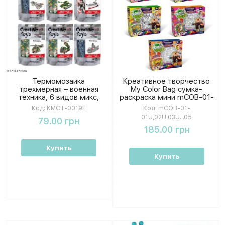
Термомозаика
Креативное творчество
трехмерная – военная
My Color Bag сумка-
техника, 6 видов микс,
раскраска мини mCOB-01-
пакет 19×12,5×2,5 см
01U,02U,03U...05
Код:
KMCT-0019E
Код:
mCOB-01-
01U,02U,03U...05
79.00 грн
185.00 грн
Купить
Купить