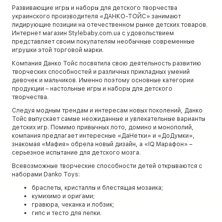
Развивающие игры и наборы для детского творчества
украинского производителя «ДАНКО-ТОЙС» занимают
лидирующие позиции на отечественном рынке детских товаров.
Интернет магазин Stylebaby.com.ua с удовольствием
представляет своим покупателям необычные современные
игрушки этой торговой марки.
Компания Данко Тойс посвятила свою деятельность развитию
творческих способностей и различных прикладных умений
девочек и мальчиков. Именно поэтому основные категории
продукции – настольные игры и наборы для детского
творчества.
Следуя модным трендам и интересам новых поколений, Данко
Тойс выпускает самые неожиданные и увлекательные варианты
детских игр. Помимо привычных лото, домино и монополий,
компания предлагает интересные «ДаНетки» и «ДоДумки»,
знакомая «Мафия» обрела новый дизайн, а «IQ Марафон» –
серьезное испытание для детского мозга.
Всевозможные творческие способности детей открываются с
наборами Danko Toys:
браслеты, кристаллы и блестящая мозаика;
кумихимо и оригами;
гравюра, чеканка и лобзик;
гипс и тесто для лепки.