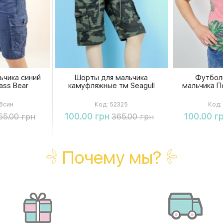
ьчика синий
Шорты для мальчика
Футбол
ass Bear
камуфляжные тм Seagull
мальчика По
8син
Код:
52325
Код:
ть
Купить
К
100.00 грн
100.00 г
55.00 грн
365.00 грн
Почему мы?