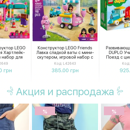
руктор LEGO
Конструктор LEGO Friends
Развивающ
ня Хартлейк-
Лавка сладкой ваты с мини-
DUPLO Учи
й набор для
скутером, игровой набор с
Поезд с ци
 игры и
фигурками для детей, 110
конструкто
2649
Код:
L42643
Код:
76 элементов
деталей
ть
Купить
К
0 грн
385.00 грн
925
Акция
и распродажа
%
%