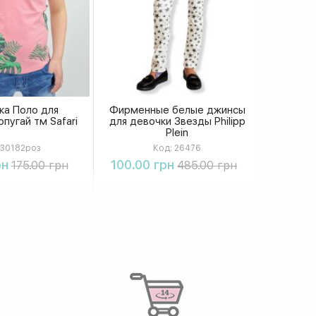
ка Поло для
Фирменные белые джинсы
пугай тм Safari
для девочки Звезды Philipp
Plein
30182роз
Код:
26476
упить
Купить
рн
100.00 грн
175.00 грн
485.00 грн