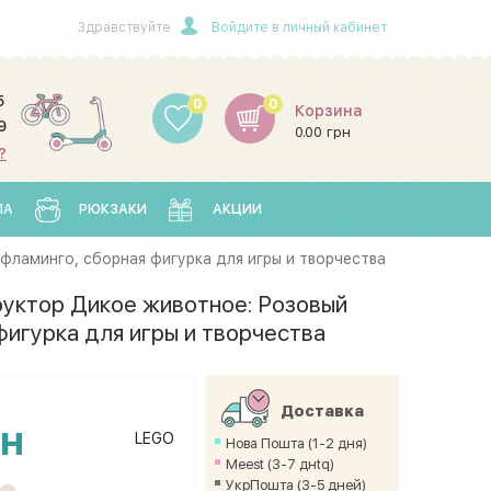
Здравствуйте
Войдите в личный кабинет
5
0
0
Корзина
9
0.00 грн
?
ЛА
РЮКЗАКИ
АКЦИИ
фламинго, сборная фигурка для игры и творчества
руктор Дикое животное: Розовый
фигурка для игры и творчества
Доставка
рн
LEGO
Нова Пошта (1-2 дня)
Meest (3-7 днtq)
УкрПошта (3-5 дней)