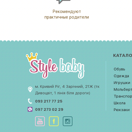
Рекомендуют
практичные родители
КАТАЛО
Обувь
Одежда
Игрушки
м. Кривий Ріг, 4 Зарічний, 21Ж (тк
Мольбер
Дивоцвіт, 1 лінія біля дороги)
Транспо
093 217 77 25
Школа
097 273 02 29
Рюкзаки