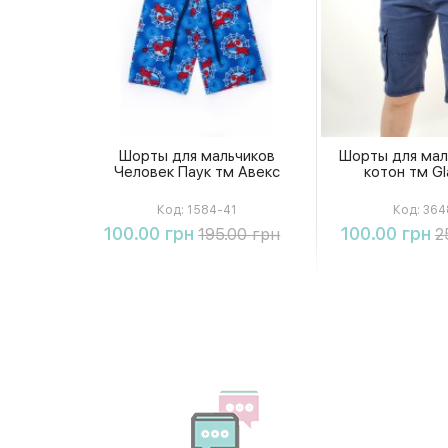
Шорты для мальчиков
Шорты для мал
Человек Паук тм Авекс
котон тм Gl
Код:
1584-41
Код:
364
Купить
Купи
100.00 грн
100.00 грн
195.00 грн
2