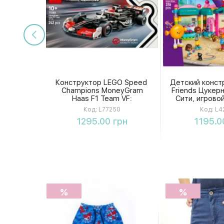
Конструктор LEGO Speed ​​
Детский конст
Champions MoneyGram
Friends Цукер
Haas F1 Team VF:
Сити, игрово
развивающий набор
сюжетной
Код:
L77250
Код:
L4
гоночного болида
творчества, 3
Купить
Купи
1295.00 грн
1195.0
Формулы-1 в коробке
%
%