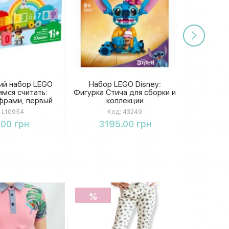
ий набор LEGO
Набор LEGO Disney:
мся считать:
Фигурка Стича для сборки и
фрами, первый
коллекции
р для малышей
L10954
Код:
43249
упить
Купить
.00 грн
3195.00 грн
%