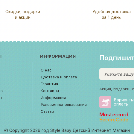
Скидки, подарки
Удобная доставка
и акции
за 1 день
Г
ИНФОРМАЦИЯ
Подпишит
О нас
Доставка и оплата
Гарантия
Акция, подарки, 
ты
Контакты
рт
Информация
Варианты
оплаты
Условия использования
Статьи
© Copyright 2026 год Style Baby Детский Интернет Магазин