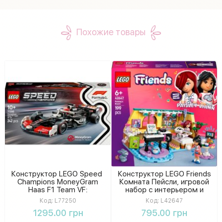
Похожие товары
Конструктор LEGO Speed ​​
Конструктор LEGO Friends
Champions MoneyGram
Комната Пейсли, игровой
Haas F1 Team VF:
набор с интерьером и
развивающий набор
мини-фигурками для
Код:
L77250
Код:
L42647
гоночного болида
детей
1295.00 грн
795.00 грн
Формулы-1 в коробке