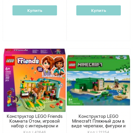
Купить
Купить
Конструктор LEGO Friends
Конструктор LEGO
Комната Отом, игровой
Minecraft Пляжный дом в
набор с интерьером и
виде черепахи, фигурки и
мини-фигурками для
аксессуары, 234 детали
Код:
L42646
Код:
L21254