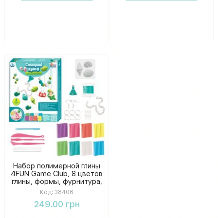
Набор полимерной глины
4FUN Game Club, 8 цветов
глины, формы, фурнитура,
цепочка, эластичный
Код:
38406
шнур, в коробке 38406
249.00 грн