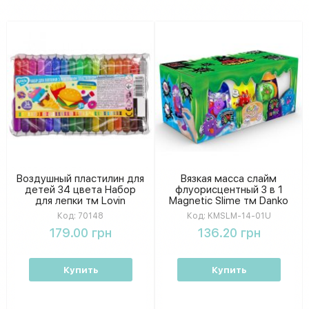
Воздушный пластилин для
Вязкая масса слайм
детей 34 цвета Набор
флуорисцентный 3 в 1
для лепки тм Lovin
Magnetic Slime тм Danko
Toys KMSLM-14-01U
Код:
70148
Код:
KMSLM-14-01U
179.00 грн
136.20 грн
Купить
Купить