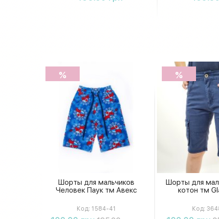
%
%
Шорты для мальчиков
Шорты для мал
Человек Паук тм Авекс
котон тм Gl
Код:
1584-41
Код:
364
Купить
Купи