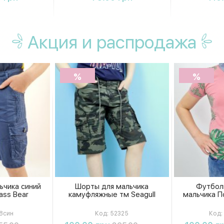
Акция
и распродажа
%
%
ьчика синий
Шорты для мальчика
Футбол
ass Bear
камуфляжные тм Seagull
мальчика По
8син
Код:
52325
Код:
ть
Купить
К