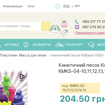
РУС
УКР
Информация
Блог
093 217 77 2
097 273 02 2
Перезвонить вам
ИГРУШКИ
МОЛЬБЕРТЫ
ТРАНСПОРТ
ШКО
Пластилин. Масса для лепки
Кинетичний песок KidSand 1000г р
Кинетичний песок Ki
KMKS-04-10,11,12,13,
KMKS-04-
Код:
10,11,12,13,14,15
204.50 гр