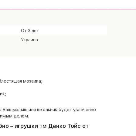
От 3 лет
Украина
блестящая мозаика;
ик;
с Ваш малыш или школьник будет увлеченно
бимым делом.
бно – игрушки тм Данко Тойс от