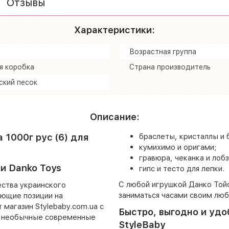
Отзывы
Характеристики:
Возрастная группа
я коробка
Страна производитель
ский песок
Описание:
 1000г рус (6) для
браслеты, кристаллы и 
кумихимо и оригами;
гравюра, чеканка и лобз
и Danko Toys
гипс и тесто для лепки.
С любой игрушкой Данко Той
ества украинского
заниматься часами своим лю
ющие позиции на
магазин Stylebaby.com.ua с
Быстро, выгодно и удо
м необычные современные
StyleBaby