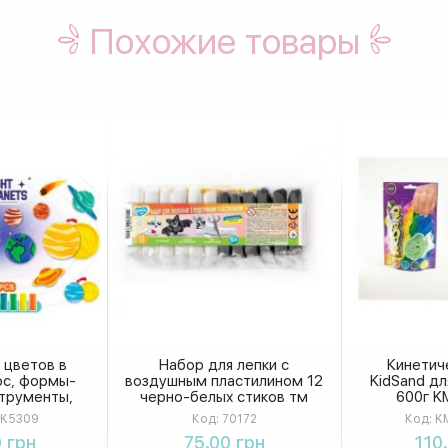
Похожие товары
 цветов в
Набор для лепки с
Кинетич
ос, формы-
воздушным пластилином 12
KidSand дл
струменты,
черно-белых стиков тм
600г K
 коробке
Lovin
K5309
Код:
70172
Код:
KM
309
ть
Купить
К
 грн
75.00 грн
110