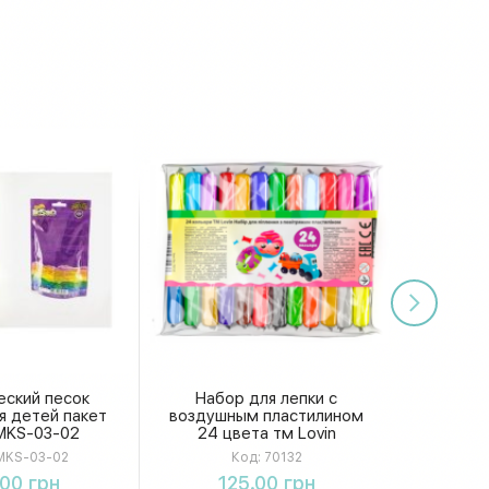
еский песок
Набор для лепки с
я детей пакет
воздушным пластилином
MKS-03-02
24 цвета тм Lovin
KS-03-02
Код:
70132
упить
Купить
.00 грн
125.00 грн