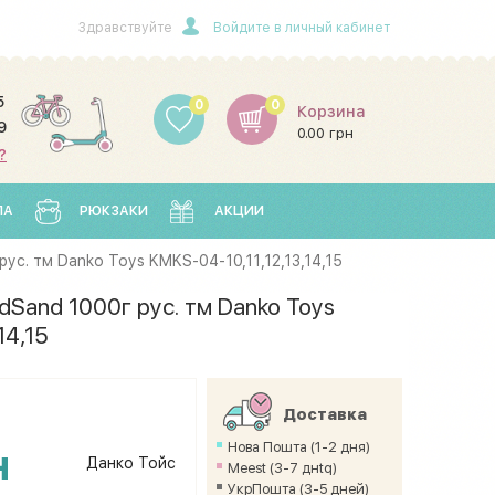
Здравствуйте
Войдите в личный кабинет
5
0
0
Корзина
9
0.00 грн
?
ЛА
РЮКЗАКИ
АКЦИИ
ус. тм Danko Toys KMKS-04-10,11,12,13,14,15
dSand 1000г рус. тм Danko Toys
14,15
Доставка
Нова Пошта (1-2 дня)
н
Данко Тойс
Meest (3-7 днtq)
УкрПошта (3-5 дней)