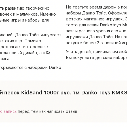
Не тратьте время даром в по
ть развитию творческих
наборы Данко Тойс. Оформляй
вочек и мальчиков. Именно
детских магазинов игрушек. 
ьные игры и наборы для
тесто для лепки Dankotoys M
пазлы разного уровня сложно
лений, Данко Тойс выпускает
игрушками Данко Тойс. На на
етских игр. Помимо
покупке более 2-х позиций иг
 предлагает интересные
Учить детей, прививая им люб
ла новый дизайн, а «IQ
Вы покупаете детские наборы
озга.
ткрываются с наборами Danko
 песок KidSand 1000г рус. тм Danko Toys KMKS-0
ю запись
перед тем как написать отзыв