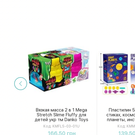
Вязкая масса 2 в 1 Mega
Пластилин 5
Stretch Slime Fluffy для
стиках, косм
детей укр тм Danko Toys
планеты, ин
KMFLS-03-01U
аромат, в
Код:
KMFLS-03-01U
Код:
KMM
KMMK5
Купить
Купи
166.50 грн
139.50