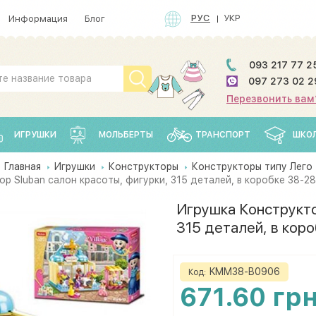
РУС
УКР
Информация
Блог
093 217 77 2
097 273 02 2
Перезвонить вам
ИГРУШКИ
МОЛЬБЕРТЫ
ТРАНСПОРТ
ШКО
Главная
Игрушки
Конструкторы
Конструкторы типу Лего
р Sluban салон красоты, фигурки, 315 деталей, в коробке 38-
Игрушка Конструкто
315 деталей, в кор
KMM38-B0906
Код:
671.60 гр