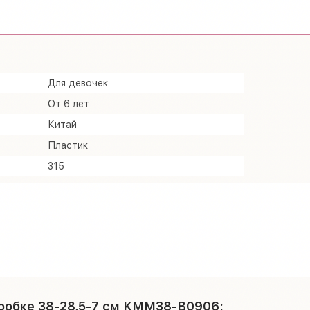
Для девочек
От 6 лет
Китай
Пластик
315
оробке 38-28,5-7 см KMM38-B0906: