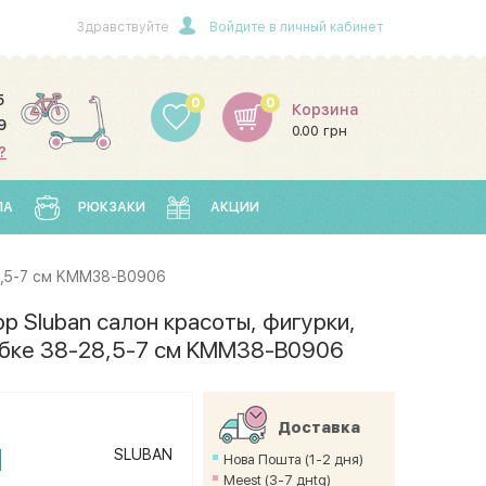
Здравствуйте
Войдите в личный кабинет
5
0
0
Корзина
9
0.00 грн
?
ЛА
РЮКЗАКИ
АКЦИИ
28,5-7 см KMM38-B0906
р Sluban салон красоты, фигурки,
обке 38-28,5-7 см KMM38-B0906
Доставка
н
SLUBAN
Нова Пошта (1-2 дня)
Meest (3-7 днtq)