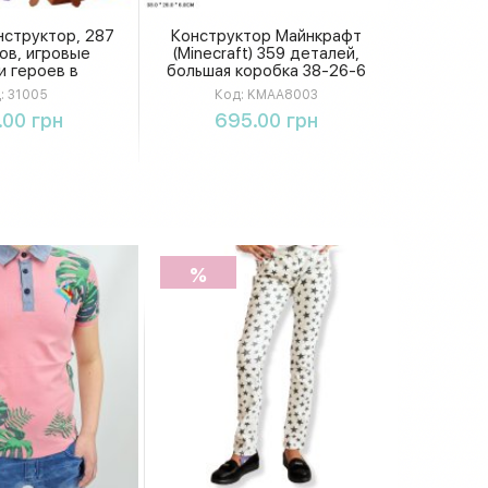
нструктор, 287
Конструктор Майнкрафт
ов, игровые
(Minecraft) 359 деталей,
и героев в
большая коробка 38-26-6
е, в коробке
см
:
31005
Код:
KMAA8003
упить
Купить
.00 грн
695.00 грн
%