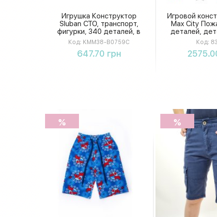
Игрушка Конструктор
Игровой конст
Sluban СТО, транспорт,
Max City Пож
фигурки, 340 деталей, в
деталей, дет
коробке 38-28,5-7см
для сборки
Код:
KMM38-B0759C
Код:
83
KMM38-B0759C
8×55×3
Купить
Купи
647.70 грн
2575.0
%
%