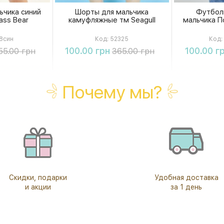
ьчика синий
Шорты для мальчика
Футбол
ass Bear
камуфляжные тм Seagull
мальчика По
8син
Код:
52325
Код:
ть
Купить
К
100.00 грн
100.00 г
55.00 грн
365.00 грн
Почему мы?
Скидки, подарки
Удобная доставка
и акции
за 1 день