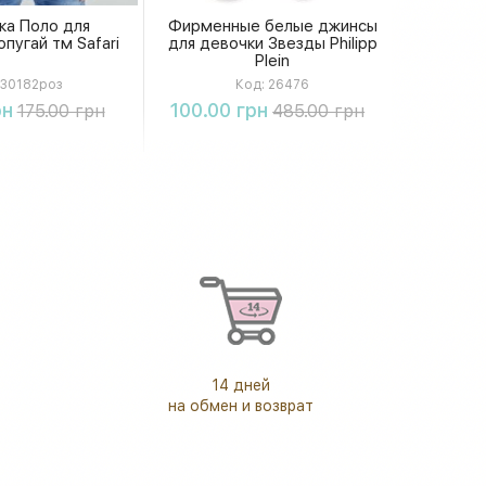
ка Поло для
Фирменные белые джинсы
пугай тм Safari
для девочки Звезды Philipp
Plein
30182роз
Код:
26476
упить
Купить
рн
100.00 грн
175.00 грн
485.00 грн
14 дней
на обмен и возврат