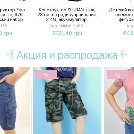
руктор Zuru
Конструктор SLUBAN танк,
Детский ко
арные, 976
28 см, на радиоуправлении,
элемент
ский набор
2.4G, акуммулятор,
фигурк
, коробка
USBзаряд, 814 деталей, в
комплект
165
Код:
KMM38-B0851
Код
6 см
коробке 42,5-38-12 см
ть
Купить
К
0 грн
3721.40 грн
645
KMM38-B0851
Акция
и распродажа
%
%