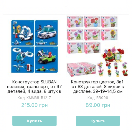
Конструктор SLUBAN
Конструктор цветок, 8в1,
полиция, транспорт, от 97
от 83 деталей, 8 видов в
деталей, 4 вида, 8 штук в
дисплее, 39-19-14,5 см
дисплее, коробка 30-
BB006
Код:
KMM38-B1217
Код:
BB006
15,5-25,5см KMM38-B1217
215.00 грн
89.00 грн
Купить
Купить