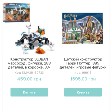
Конструктор SLUBAN
Детский конструктор
марсоход, фигурки, 288
Гарри Поттер, 885
деталей, в коробке, 33-
деталей, игровые фигурки
24-5,5 см KMM38-B0733
героев в комплекте, в
Код:
KMM38-B0733
Код:
99918
коробке
459.00 грн
1595.00 грн
Купить
Купить