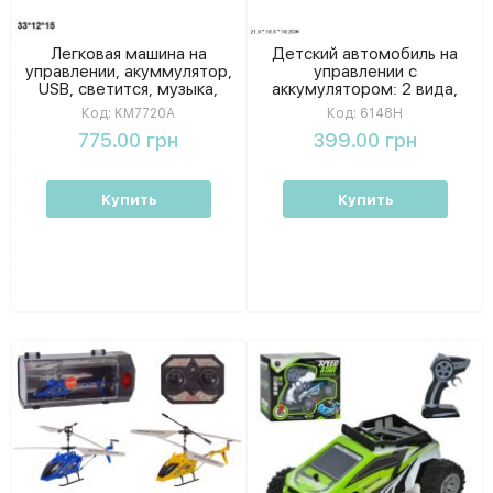
Легковая машина на
Детский автомобиль на
управлении, акуммулятор,
управлении с
USB, светится, музыка,
аккумулятором: 2 вида,
дым, 2 цвета, коробка
компактная упаковка 21-
Код:
KM7720A
Код:
6148H
33*12*15 см KM7720A
10,3-10,2 см
775.00 грн
399.00 грн
Купить
Купить