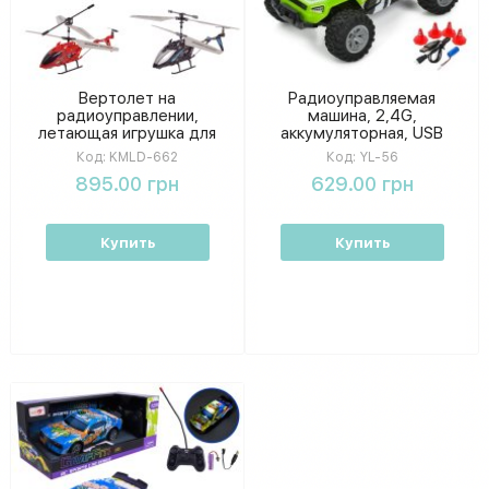
Вертолет на
Радиоуправляемая
радиоуправлении,
машина, 2,4G,
летающая игрушка для
аккумуляторная, USB
детей, 4 цвета микс, в
зарядка, два цвета,
Код:
KMLD-662
Код:
YL-56
колбе 22 × 3,8 × 9,8 см
игровой набор
895.00 грн
629.00 грн
Купить
Купить