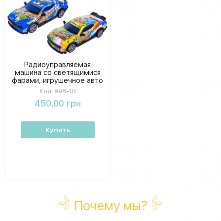
Радиоуправляемая
машина со светящимися
фарами, игрушечное авто
на ру для мальчиков в
Код:
998-1B
ассортименте, коробка
450.00 грн
28 см
Купить
Почему мы?