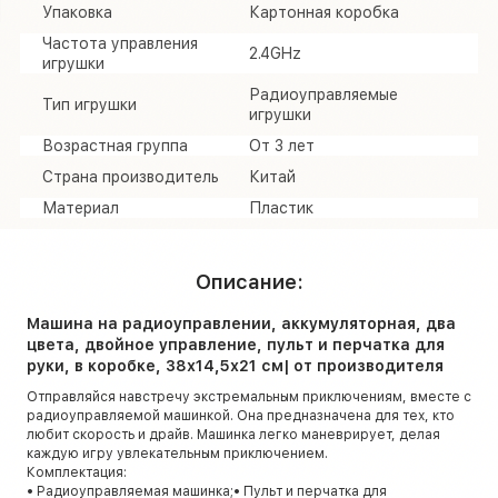
Упаковка
Картонная коробка
Частота управления
2.4GHz
игрушки
Радиоуправляемые
Тип игрушки
игрушки
Возрастная группа
От 3 лет
Страна производитель
Китай
Материал
Пластик
Описание:
Машина на радиоуправлении, аккумуляторная, два
цвета, двойное управление, пульт и перчатка для
руки, в коробке, 38х14,5х21 см| от производителя
Отправляйся навстречу экстремальным приключениям, вместе с
радиоуправляемой машинкой. Она предназначена для тех, кто
любит скорость и драйв. Машинка легко маневрирует, делая
каждую игру увлекательным приключением.
Комплектация:
• Радиоуправляемая машинка;• Пульт и перчатка для