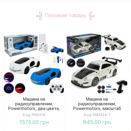
Похожие товары
Машина на
Машина на
радиоуправлении,
радиоуправлении,
Powermotors, два цвета,
Powermotors, масштаб
аккумуляторная,
1:20, аккумуляторная, со
Код:
PM3418
Код:
PM3424-1
световые и звуковые
светодиодной
1575.00 грн
845.00 грн
эффекты, функция пара,
подсветкой, скорость 10
зарядная станция в
км/ч, в коробке