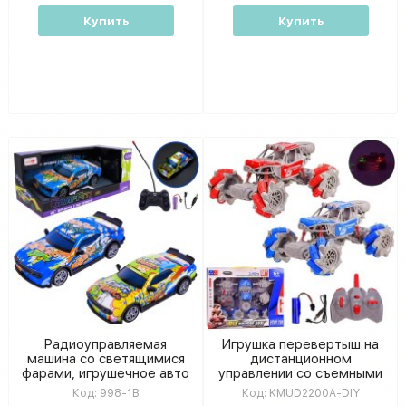
комплекте, в коробке,
37х17х18 см
Купить
Купить
Радиоуправляемая
Игрушка перевертыш на
машина со светящимися
дистанционном
фарами, игрушечное авто
управлении со съемными
на ру для мальчиков в
колесами, светиться
Код:
998-1B
Код:
KMUD2200A-DIY
ассортименте, коробка
KMUD2200A-DIY