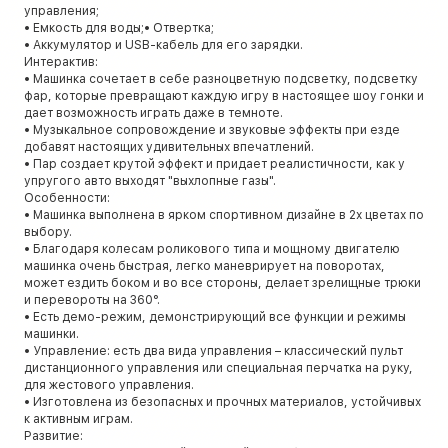
управления;
• Емкость для воды;• Отвертка;
• Аккумулятор и USB-кабель для его зарядки.
Интерактив:
• Машинка сочетает в себе разноцветную подсветку, подсветку
фар, которые превращают каждую игру в настоящее шоу гонки и
дает возможность играть даже в темноте.
• Музыкальное сопровождение и звуковые эффекты при езде
добавят настоящих удивительных впечатлений.
• Пар создает крутой эффект и придает реалистичности, как у
упругого авто выходят "выхлопные газы".
Особенности:
• Машинка выполнена в ярком спортивном дизайне в 2х цветах по
выбору.
• Благодаря колесам роликового типа и мощному двигателю
машинка очень быстрая, легко маневрирует на поворотах,
может ездить боком и во все стороны, делает зрелищные трюки
и перевороты на 360°.
• Есть демо-режим, демонстрирующий все функции и режимы
машинки.
• Управление: есть два вида управления – классический пульт
дистанционного управления или специальная перчатка на руку,
для жестового управления.
• Изготовлена ​​из безопасных и прочных материалов, устойчивых
к активным играм.
Развитие: