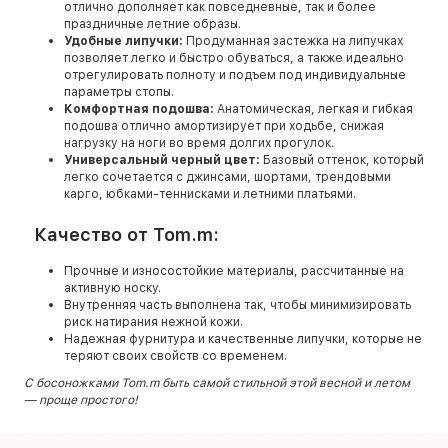
отлично дополняет как повседневные, так и более
праздничные летние образы.
Удобные липучки:
Продуманная застежка на липучках
позволяет легко и быстро обуваться, а также идеально
отрегулировать полноту и подъем под индивидуальные
параметры стопы.
Комфортная подошва:
Анатомическая, легкая и гибкая
подошва отлично амортизирует при ходьбе, снижая
нагрузку на ноги во время долгих прогулок.
Универсальный черный цвет:
Базовый оттенок, который
легко сочетается с джинсами, шортами, трендовыми
карго, юбками-теннисками и летними платьями.
Качество от Tom.m:
Прочные и износостойкие материалы, рассчитанные на
активную носку.
Внутренняя часть выполнена так, чтобы минимизировать
риск натирания нежной кожи.
Надежная фурнитура и качественные липучки, которые не
теряют своих свойств со временем.
С босоножками Tom.m быть самой стильной этой весной и летом
— проще простого!