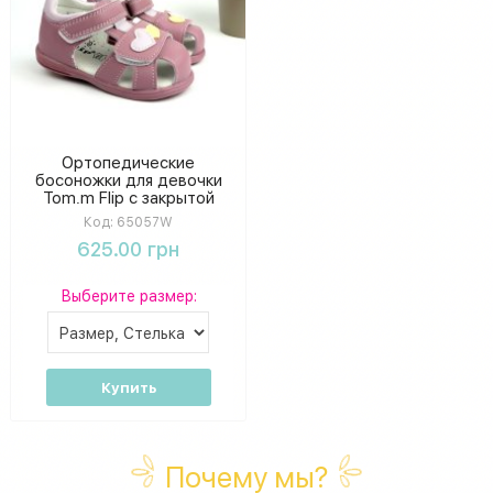
Ортопедические
босоножки для девочки
Tom.m Flip с закрытой
пяткой и носком
Код:
65057W
625.00 грн
Выберите размер:
Купить
Почему мы?