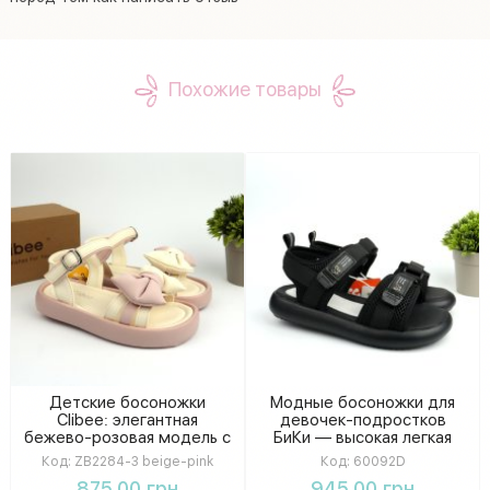
Похожие товары
Детские босоножки
Модные босоножки для
Clibee: элегантная
девочек-подростков
бежево-розовая модель с
БиКи — высокая легкая
декором в виде бантика
подошва на лето
Код:
ZB2284-3 beige-pink
Код:
60092D
875.00 грн
945.00 грн