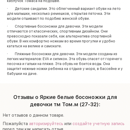
каблучок Томаса на подошве.
· Детские сандалии. Это облегченный вариант обуви на лето
для малышки, несколько ремешков, открытая пяточка. Эти
модели отшивают по подобию женской обуви.
· Спортивные босоножки для девочки. Эти модели
отличаются от классических, спортивным дизайном. Они
превосходно показали себя, как альтернатива спортивной
обуви. В них комфортно ножкам во время прогулки и удобно
кататься на велике и самокате.
· Пляжные босоножки для девочки. Эти модели созданы из
легких материалов: EVA и силикон. Эта обувь спасет от горячего
песочка и гальки на пляже. Эта обувь не боится воды. Она
защитит нежные ножки ребенка на отдыхе у моря, в бассейне и у
бабушки на даче.
Отзывы о Яркие белые босоножки для
девочки тм Том.м (27-32):
Нет отзывов о данном товаре.
Пожалуйста
авторизируйтесь
или
создайте учетную запись
перед тем как написать отзыв