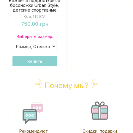
Бежевые подростковые
босоножки Urban Style,
детские спортивные
сандалии на липучках
Код:
11597A
750.00 грн
Выберите размер:
Купить
Почему мы?
Рекомендуют
Скидки, подарки