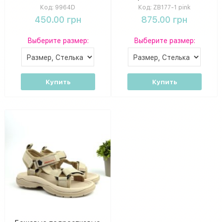
пудрового цвета с
Код:
9964D
Код:
ZB177-1 pink
бантом.
450.00 грн
875.00 грн
Выберите размер:
Выберите размер:
Купить
Купить