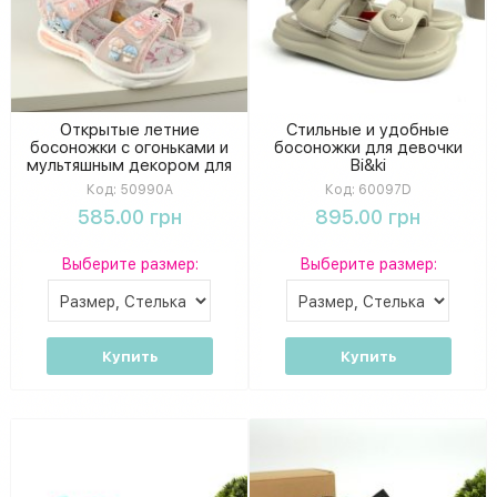
Открытые летние
Стильные и удобные
босоножки с огоньками и
босоножки для девочки
мультяшным декором для
Bi&ki
девочки Tomm
Код:
50990A
Код:
60097D
585.00 грн
895.00 грн
Выберите размер:
Выберите размер:
Купить
Купить