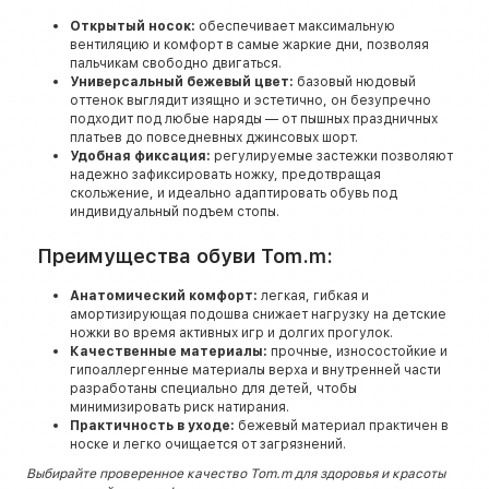
Открытый носок:
обеспечивает максимальную
вентиляцию и комфорт в самые жаркие дни, позволяя
пальчикам свободно двигаться.
Универсальный бежевый цвет:
базовый нюдовый
оттенок выглядит изящно и эстетично, он безупречно
подходит под любые наряды — от пышных праздничных
платьев до повседневных джинсовых шорт.
Удобная фиксация:
регулируемые застежки позволяют
надежно зафиксировать ножку, предотвращая
скольжение, и идеально адаптировать обувь под
индивидуальный подъем стопы.
Преимущества обуви Tom.m:
Анатомический комфорт:
легкая, гибкая и
амортизирующая подошва снижает нагрузку на детские
ножки во время активных игр и долгих прогулок.
Качественные материалы:
прочные, износостойкие и
гипоаллергенные материалы верха и внутренней части
разработаны специально для детей, чтобы
минимизировать риск натирания.
Практичность в уходе:
бежевый материал практичен в
носке и легко очищается от загрязнений.
Выбирайте проверенное качество Tom.m для здоровья и красоты