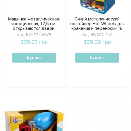
Машинка металлическая:
Синий металлический
инерционная, 12,5 см,
контейнер Hot Wheels для
открываются двери,
хранения и переноски 18
резиновые колеса, в
машинок
Код:
KMKT5420WB
Код:
HWCC2-24C
коробке 16-7-8 см
235.00 грн
399.00 грн
KMKT5420WB
Купить
Купить