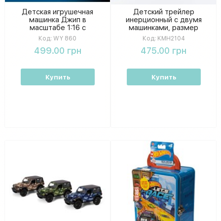
Детская игрушечная
Детский трейлер
машинка Джип в
инерционный с двумя
масштабе 1:16 с
машинками, размер
инерционным
трейлера 27 см, упаковка
Код:
WY 860
Код:
KMH2104
механизмом, звуковые
31×16×11 см
499.00 грн
475.00 грн
эффекты и подсветка,
открывающаяся дверца в
коробке
Купить
Купить