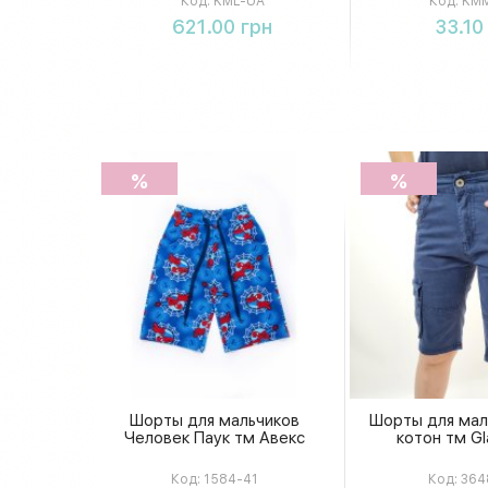
Код:
KML-UA
Код:
KMM
Купить
Купи
621.00 грн
33.10
%
%
Шорты для мальчиков
Шорты для мал
Человек Паук тм Авекс
котон тм Gl
Код:
1584-41
Код:
364