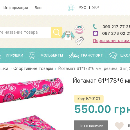
РУС
УКР
Информация
Блог
093 217 77 2
097 273 02 2
Перезвонить вам
ИГРУШКИ
МОЛЬБЕРТЫ
ТРАНСПОРТ
ШКО
ушки
Спортивные товары
Йогамат 61*173*6 мм, резина, 3 кг,
Йогамат 61*173*6 мм
BY0101
Код:
550.00 гр
Нет в наличии
В