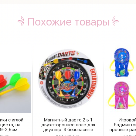
Похожие товары
ки с иглой,
Магнитный дартс 2 в 1
Игровой
 цвета, на
двухстороннее поле для
бадминтон
19-2,5см
двух игр: 3 безопасные
прочные рак
005
дротики на магнитах,
удобной