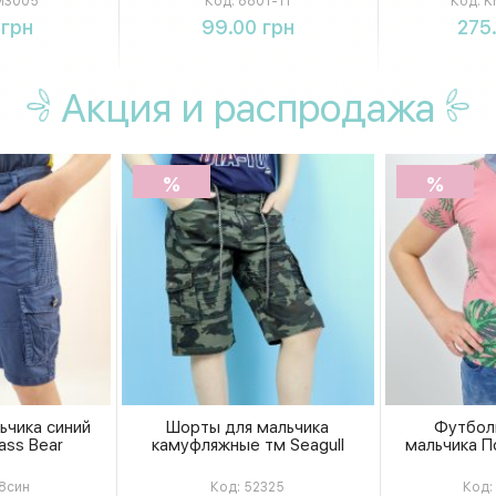
3005
Код:
8801-11
Код:
K
упаковка слюда
пер
ть
Купить
К
 грн
99.00 грн
275
Акция
и распродажа
%
%
ьчика синий
Шорты для мальчика
Футбол
ass Bear
камуфляжные тм Seagull
мальчика По
8син
Код:
52325
Код: