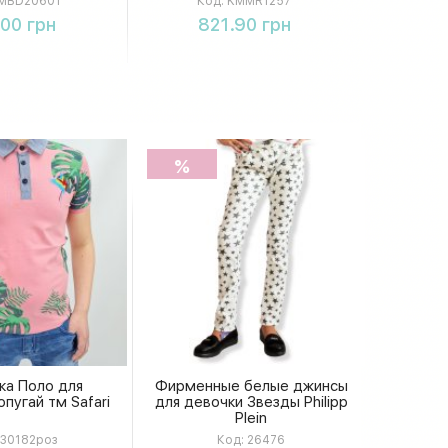
MBD20601
Код:
KMMR1257
еноски.
KMMR1257
упить
Купить
.00 грн
821.90 грн
%
ка Поло для
Фирменные белые джинсы
пугай тм Safari
для девочки Звезды Philipp
Plein
30182роз
Код:
26476