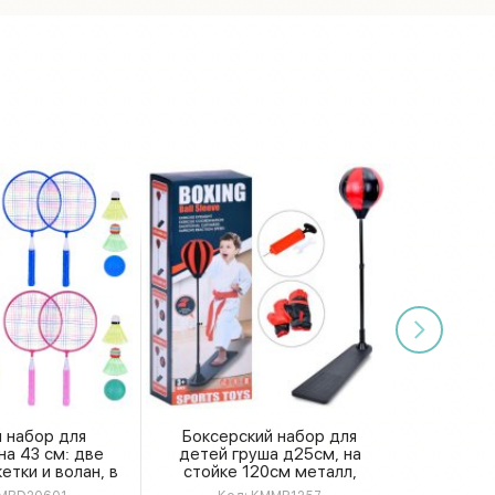
 набор для
Боксерский набор для
а 43 см: две
детей груша д25см, на
етки и волан, в
стойке 120см металл,
 сумке для
подножка 52-15см, насос