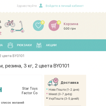
Здравствуйте
Войдите в личный кабинет
5
0
0
Корзина
9
0.00 грн
?
ЛА
РЮКЗАКИ
АКЦИИ
 2 цвета BY0101
, резина, 3 кг, 2 цвета BY0101
Доставка
н
Star Toys
Нова Пошта (1-2 дня)
Factor Co
Meest (3-7 днtq)
УкрПошта (3-5 дней)
 список желаний