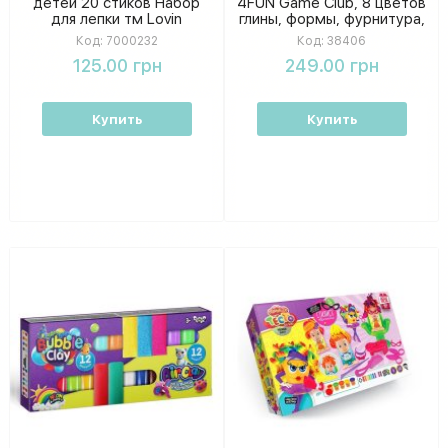
детей 20 стиков Набор
4FUN Game Club, 8 цветов
для лепки тм Lovin
глины, формы, фурнитура,
цепочка, эластичный
Код:
7000232
Код:
38406
шнур, в коробке 38406
125.00 грн
249.00 грн
Купить
Купить