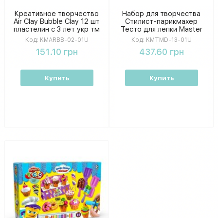
Креативное творчество
Набор для творчества
Air Clay Bubble Clay 12 шт
Стилист-парикмахер
пластелин с 3 лет укр тм
Тесто для лепки Master
Danko Toys KMARBB 02
Do укр
Код:
KMARBB-02-01U
Код:
KMTMD-13-01U
01U
151.10 грн
437.60 грн
Купить
Купить