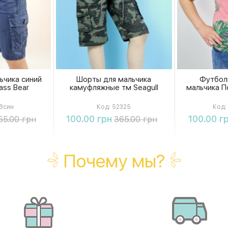
ьчика синий
Шорты для мальчика
Футбол
ass Bear
камуфляжные тм Seagull
мальчика По
8син
Код:
52325
Код:
ть
Купить
К
100.00 грн
100.00 г
55.00 грн
365.00 грн
Почему мы?