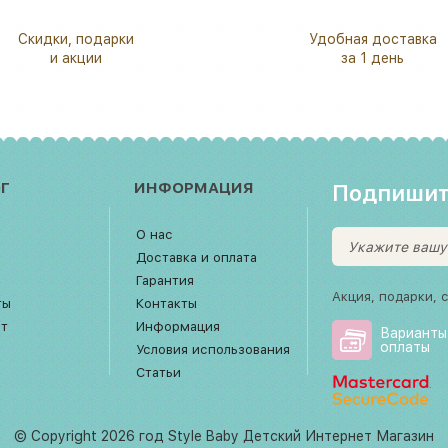
Скидки, подарки
Удобная доставка
и акции
за 1 день
Г
ИНФОРМАЦИЯ
Подпишит
О нас
Доставка и оплата
Гарантия
Акция, подарки, 
ты
Контакты
рт
Информация
Варианты
оплаты
Условия использования
Статьи
© Copyright 2026 год Style Baby Детский Интернет Магазин