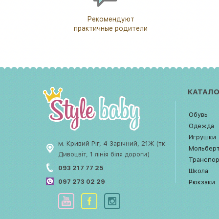
Рекомендуют
практичные родители
КАТАЛО
Обувь
Одежда
Игрушки
м. Кривий Ріг, 4 Зарічний, 21Ж (тк
Мольбер
Дивоцвіт, 1 лінія біля дороги)
Транспо
093 217 77 25
Школа
097 273 02 29
Рюкзаки