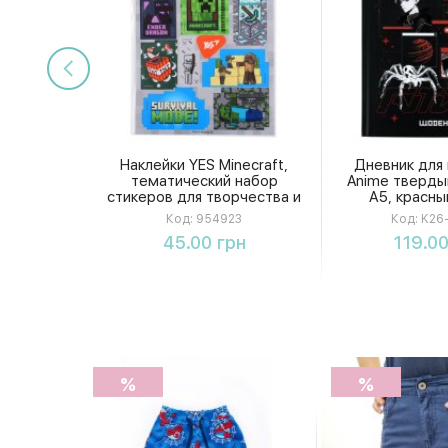
Наклейки YES Minecraft,
Дневник для
тематический набор
Anime тверды
стикеров для творчества и
А5, красны
декора, яркие наклейки
Код:
954923
Код:
K26-
Купить
Купи
45.00 грн
119.00
%
%