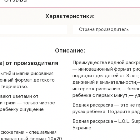
Характеристики:
Страна производитель
Описание:
es| от производителя
Преимущества водной раскра
— инновационный формат рисо
ытий и магии рисования
подходит для детей от 3 лет
менный формат детского
движений и внимательности;
 творчество.
интерес к рисованию;— безо
ребенка с первых минут;— уд
ивают цветами от
и грязи — только чистое
Водная раскраска — это не п
й ребенку ощущение
руках ребенка. Подарите рад
Водная раскраска – L.O.L. Su
Украине.
 сюжетами;- специальная
— компактный формат 20×20