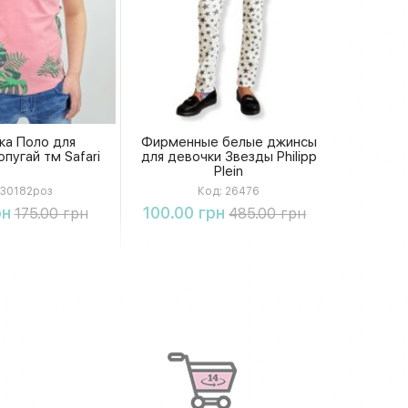
ка Поло для
Фирменные белые джинсы
пугай тм Safari
для девочки Звезды Philipp
Plein
30182роз
Код:
26476
упить
Купить
рн
100.00 грн
175.00 грн
485.00 грн