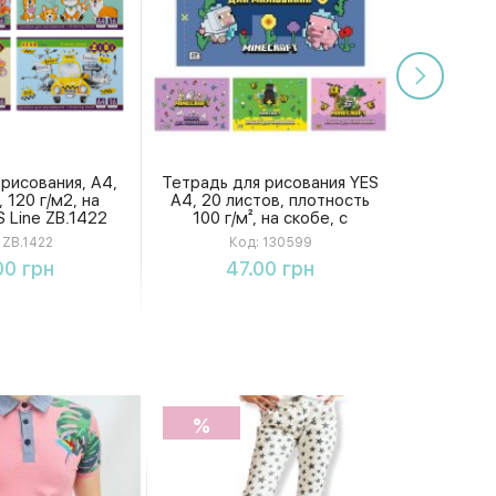
рисования, А4,
Тетрадь для рисования YES
 120 г/м2, на
А4, 20 листов, плотность
S Line ZB.1422
100 г/м², на скобе, с
перфорацией, дизайн
ZB.1422
Код:
130599
Minecraft Girls
упить
Купить
00 грн
47.00 грн
%