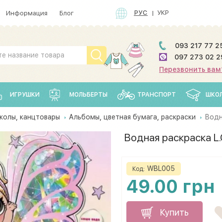
РУС
УКР
Информация
Блог
093 217 77 2
097 273 02 2
Перезвонить вам
ИГРУШКИ
МОЛЬБЕРТЫ
ТРАНСПОРТ
ШКО
колы, канцтовары
Альбомы, цветная бумага, раскраски
Водна
Водная раскраска L.O.
WBL005
Код:
49.00 грн
Купить