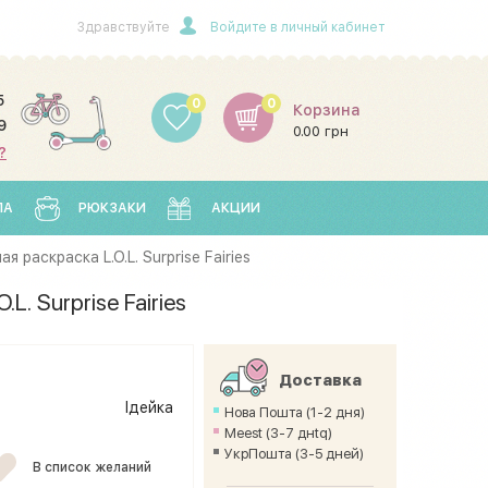
Здравствуйте
Войдите в личный кабинет
5
0
0
Корзина
9
0.00 грн
?
ЛА
РЮКЗАКИ
АКЦИИ
я раскраска L.O.L. Surprise Fairies
L. Surprise Fairies
Доставка
Ідейка
Нова Пошта (1-2 дня)
Meest (3-7 днtq)
УкрПошта (3-5 дней)
В список желаний