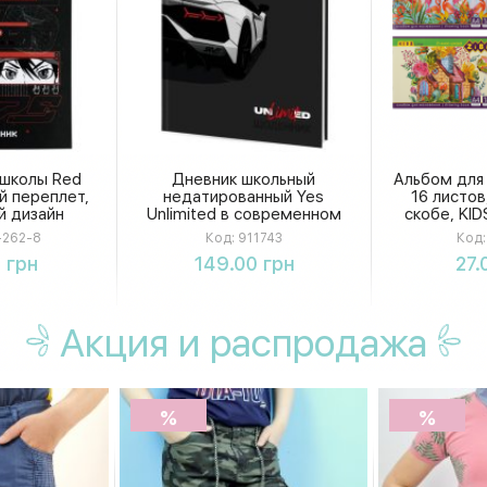
 школы Red
Дневник школьный
Альбом для 
й переплет,
недатированный Yes
16 листов,
й дизайн
Unlimited в современном
скобе, KID
стиле, формат А5
262-8
Код:
911743
Код:
ть
Купить
К
 грн
149.00 грн
27.
Акция
и распродажа
%
%