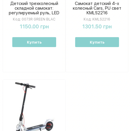
Детский трехколесный
Самокат детский 4-х
складной самокат:
колесный Cars, PU свет
регулируемый руль, LED
KMLS2216
светящиеся колеса, макс.
Код:
0073R GREEN BLAC
Код:
KMLS2216
нагрузка до 50 кг
1150.00 грн
1301.50 грн
Купить
Купить