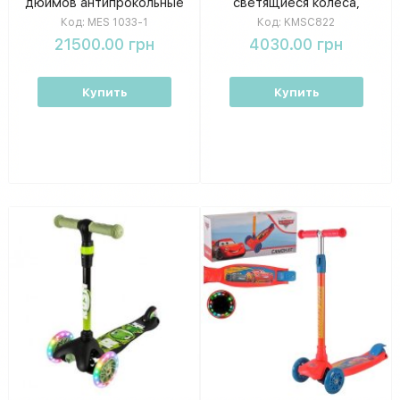
дюймов антипрокольные
светящиеся колеса,
шины Черный
родительский контроль,
Код:
MES 1033-1
Код:
KMSC822
капюшон
21500.00 грн
4030.00 грн
Купить
Купить