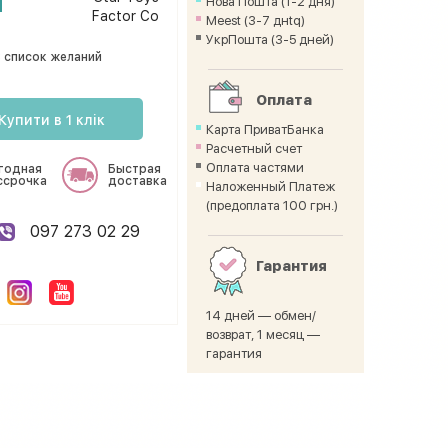
Нова Пошта (1-2 дня)
Factor Co
Meest (3-7 днtq)
УкрПошта (3-5 дней)
 список желаний
Оплата
Купити в 1 клік
Карта ПриватБанка
Расчетный счет
Оплата частями
годная
Быстрая
ссрочка
доставка
Наложенный Платеж
(предоплата 100 грн.)
097 273 02 29
Гарантия
14 дней — обмен/
возврат, 1 месяц —
гарантия