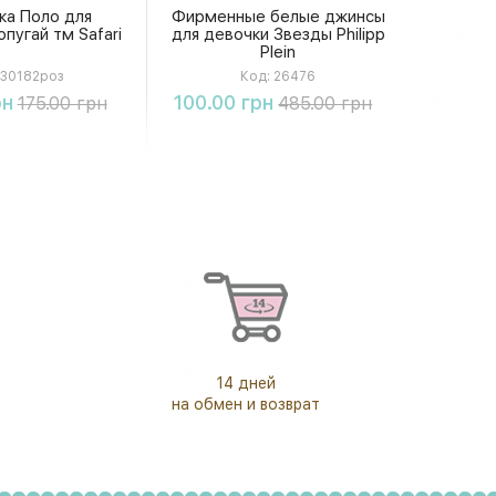
ка Поло для
Фирменные белые джинсы
пугай тм Safari
для девочки Звезды Philipp
Plein
30182роз
Код:
26476
упить
Купить
рн
100.00 грн
175.00 грн
485.00 грн
14 дней
на обмен и возврат