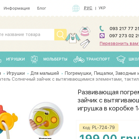
РУС
УКР
Информация
Блог
093 217 77 2
097 273 02 2
Перезвонить вам
ИГРУШКИ
МОЛЬБЕРТЫ
ТРАНСПОРТ
ШКО
я
Игрушки
Для малышей
Погремушки, Пищалки, Заводные 
ель Солнечный зайчик с вытягивающимися элементами, тактильн
Развивающая погре
зайчик с вытягиваю
игрушка в коробке 1
PL-724-79
Код:
199.00 гр