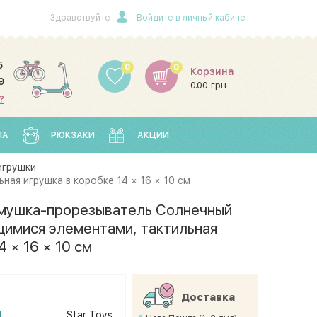
Здравствуйте
Войдите в личный кабинет
5
0
0
Корзина
9
0.00 грн
?
ЛА
РЮКЗАКИ
АКЦИИ
игрушки
ая игрушка в коробке 14 × 16 × 10 см
мушка-прорезыватель Солнечный
щимися элементами, тактильная
4 × 16 × 10 см
Доставка
н
Star Toys