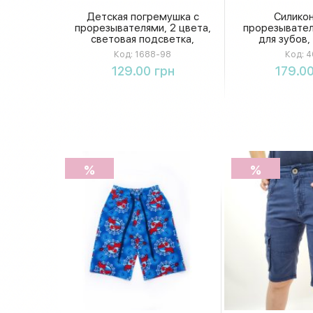
Детская погремушка с
Силико
прорезывателями, 2 цвета,
прорезывател
световая подсветка,
для зубов,
приятная мелодия,
грызунок, б
Код:
1688-98
Код:
4
звенящие детали,
материал, в
Купить
Купи
129.00 грн
179.00
резиновые элементы, в
коробке
%
%