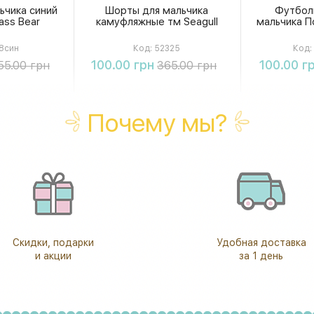
ьчика синий
Шорты для мальчика
Футбол
ass Bear
камуфляжные тм Seagull
мальчика По
8син
Код:
52325
Код:
ть
Купить
К
100.00 грн
100.00 г
55.00 грн
365.00 грн
Почему мы?
Скидки, подарки
Удобная доставка
и акции
за 1 день