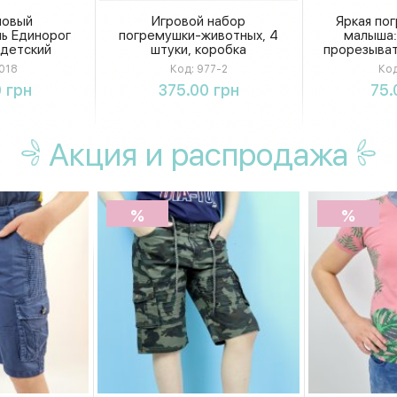
новый
Игровой набор
Яркая по
ь Единорог
погремушки-животных, 4
малыша:
 детский
штуки, коробка
прорезыват
езопасный
элементы
018
Код:
977-2
Код
 упаковке
мелкой 
ть
Купить
К
 грн
375.00 грн
75.
сенсорног
ко
Акция
и распродажа
%
%