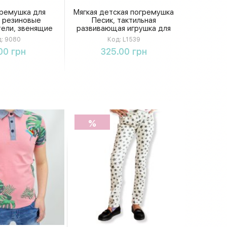
гремушка для
Мягкая детская погремушка
 резиновые
Песик, тактильная
ели, звенящие
развивающая игрушка для
, стимуляция
малышей, в пакете 25 × 30
:
9080
Код:
L1539
моторики и
× 9 см
упить
Купить
00 грн
325.00 грн
о развития, в
робке
%