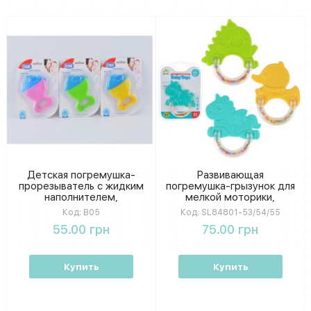
Детская погремушка-
Развивающая
прорезыватель с жидким
погремушка-грызунок для
наполнителем,
мелкой моторики,
силиконовый
детская рельефная
Код:
B05
Код:
SL84801-53/54/55
охлаждающий грызунок, 3
погремушка в руку,
55.00 грн
75.00 грн
цвета микс, на планшете
планшет 16 × 15 см
14 × 17 × 1,5 см
Купить
Купить