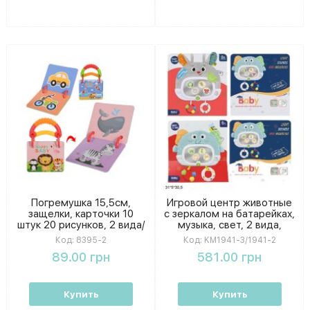
Погремушка 15,5см,
Игровой центр животные
защелки, карточки 10
с зеркалом на батарейках,
штук 20 рисунков, 2 вида/
музыка, свет, 2 вида,
цвета пакет 15-23-3,5 см
коробка 31*5*30,5 см
Код:
8395-2
Код:
KM1941-3/1941-2
8395-2
KM1941-3/1941-2
89.00 грн
581.00 грн
Купить
Купить