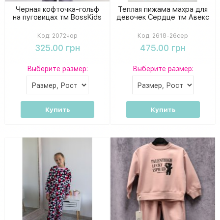
Черная кофточка-гольф
Теплая пижама махра для
на пуговицах тм BossKids
девочек Сердце тм Авекс
Код:
2072чор
Код:
2618-26сер
325.00 грн
475.00 грн
Выберите размер:
Выберите размер:
Купить
Купить