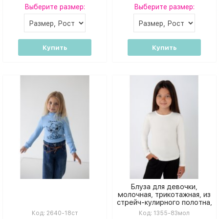
Выберите размер:
Выберите размер:
Купить
Купить
Блуза для девочки,
молочная, трикотажная, из
стрейч-кулирного полотна,
модная и комфортная
Код:
2640-18ст
Код:
1355-83мол