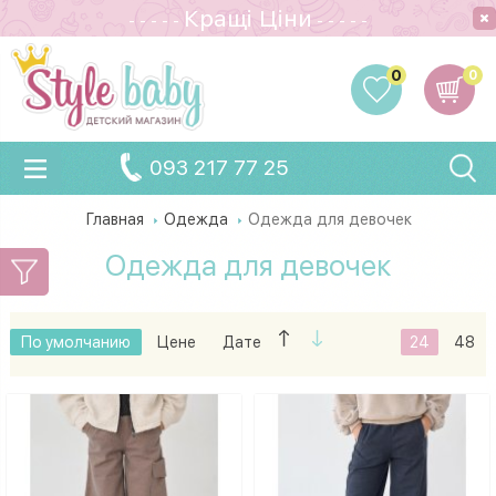
Кращi Цiни
- - - - -
- - - - -
0
0
093 217 77 25
Главная
Одежда
Одежда для девочек
Одежда для девочек
По умолчанию
Цене
Дате
24
48