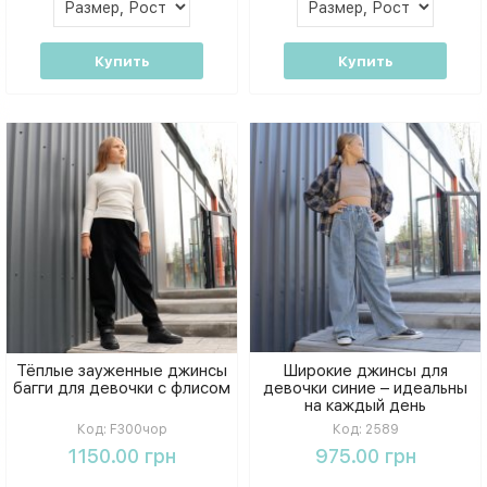
Купить
Купить
Тёплые зауженные джинсы
Широкие джинсы для
багги для девочки с флисом
девочки синие – идеальны
на каждый день
Код:
F300чор
Код:
2589
1150.00 грн
975.00 грн