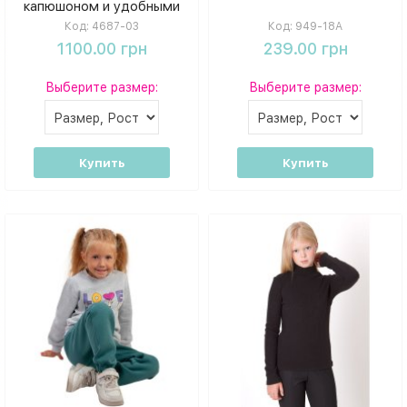
капюшоном и удобными
джогерами Mevis
Код:
4687-03
Код:
949-18А
1100.00 грн
239.00 грн
Выберите размер:
Выберите размер:
Купить
Купить