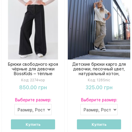
Брюки свободного кроя
Детские брюки карго для
чёрные для девочки
девочки, песочный цвет,
BossKids – тёплые
натуральный котон,
кашемировые штаны с
BossKids
Код:
2274чор
Код:
1285піс
резинкой по спинке
850.00 грн
325.00 грн
Выберите размер:
Выберите размер:
Купить
Купить