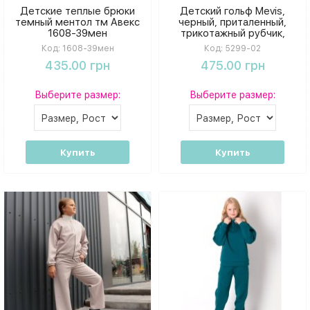
Детские теплые брюки
Детский гольф Mevis,
темный ментол тм Авекс
черный, приталенный,
1608-39мен
трикотажный рубчик,
высокая горловина
Код:
1608-39мен
Код:
5299-02
435.00 грн
475.00 грн
Выберите размер:
Выберите размер:
Купить
Купить