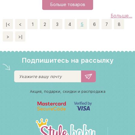
Больше товаров
Больше...
|<
<
1
2
3
4
5
6
7
8
>
>|
Подпишитесь на рассылку
Акция, подарки, скидки и распродажа