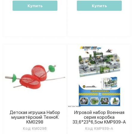
Купить
Купить
Детская игрушка Набор
Игровой набор Военная
мушкетёрский ТехноК
серия коробка
KM0298
33,6*23*6,5см KMP939-A
Код:
KM0298
Код:
KMP939-A