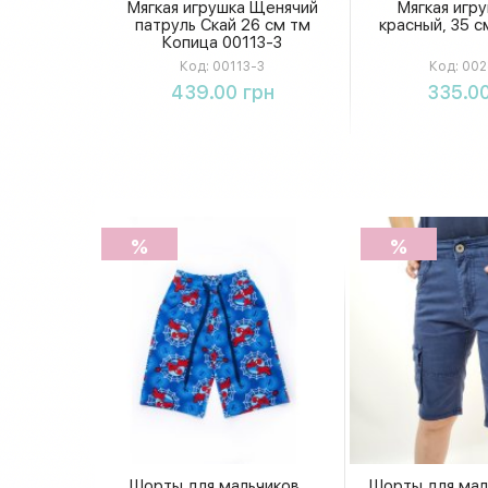
Мягкая игрушка Щенячий
Мягкая игр
патруль Скай 26 см тм
красный, 35 
Копица 00113-3
Код:
00113-3
Код:
002
Купить
Купи
439.00 грн
335.00
%
%
Шорты для мальчиков
Шорты для мал