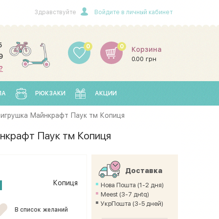
Здравствуйте
Войдите в личный кабинет
5
0
0
Корзина
9
0.00 грн
?
ЛА
РЮКЗАКИ
АКЦИИ
 игрушка Майнкрафт Паук тм Копиця
нкрафт Паук тм Копиця
Доставка
н
Копиця
Нова Пошта (1-2 дня)
Meest (3-7 днtq)
УкрПошта (3-5 дней)
В список желаний