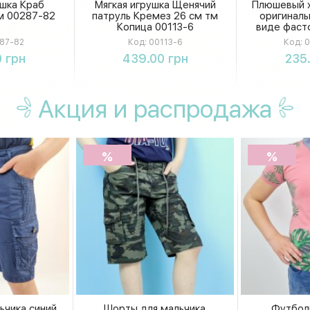
ушка Краб
Мягкая игрушка Щенячий
Плюшевый х
см 00287-82
патруль Кремез 26 см тм
оригиналь
Копица 00113-6
виде фаст
сувенирный
87-82
Код:
00113-6
Код:
0
ть
Купить
К
 грн
439.00 грн
235
Акция
и распродажа
%
%
ьчика синий
Шорты для мальчика
Футбол