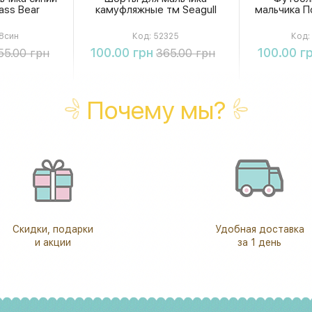
ass Bear
камуфляжные тм Seagull
мальчика По
8син
Код:
52325
Код:
ть
Купить
К
100.00 грн
100.00 г
55.00 грн
365.00 грн
Почему мы?
Скидки, подарки
Удобная доставка
и акции
за 1 день