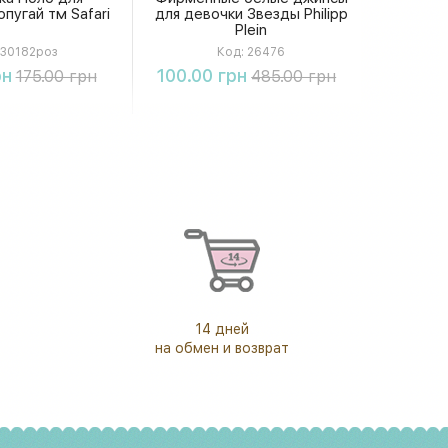
пугай тм Safari
для девочки Звезды Philipp
Plein
30182роз
Код:
26476
упить
Купить
рн
100.00 грн
175.00 грн
485.00 грн
14 дней
на обмен и возврат