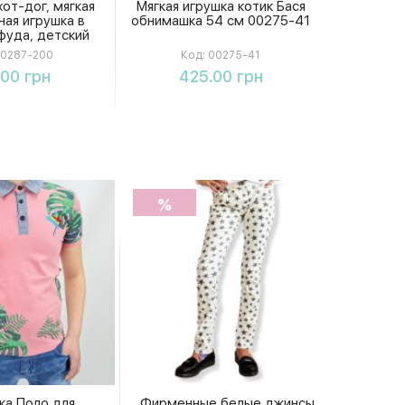
от-дог, мягкая
Мягкая игрушка котик Бася
ная игрушка в
обнимашка 54 см 00275-41
фуда, детский
 хотдог, 20 см
0287-200
Код:
00275-41
упить
Купить
.00 грн
425.00 грн
%
ка Поло для
Фирменные белые джинсы