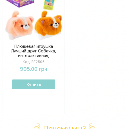
Плюшевая игрушка
Лучший друг Собачка,
интерактивная,
повторяющая слова, 2
Код:
BF2506
вида, упаковка
995.00 грн
27,5×20×19 см
Купить
Почему мы?