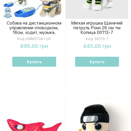
Собака на дистанционном
Мягкая игрушка Щенячий
управлении споводком,
патруль Роки 26 см тм
16см, ходит, музыка,
Копица 00113-7
украинская-песня, звук,
Код:
KMM5706 I UA
Код:
00113-7
подвижный хвост
895.00 грн
445.00 грн
KMM5706 I UA
Купить
Купить