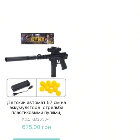
Детский автомат 57 см на
аккумуляторе: стрельба
пластиковыми пулями,
USB зарядка, в пакете
Код:
KM2050-1
675.00 грн