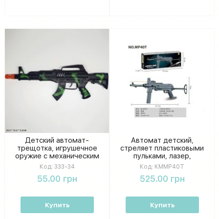
Детский автомат-
Автомат детский,
трещотка, игрушечное
стреляет пластиковыми
оружие с механическим
пульками, лазер,
звуком, в пакете 39 × 15 ×
работает от батареек
Код:
333-34
Код:
KMMP40T
3 см
55.00 грн
525.00 грн
Купить
Купить