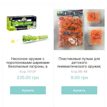
Насосное оружие с
Пластиковые пульки для
поролоновыми шариками
детского
безопасные патроны, в
пневматического оружия,
коробке 29,5х12,5х7,5 см.
пульки-шарики 6 мм в
Код:
YG12P
Код:
BB-4B
пакетиках, 50 штук в
235.00 грн
9.00 грн
упаковке 32 × 21 см
Купить
Купить