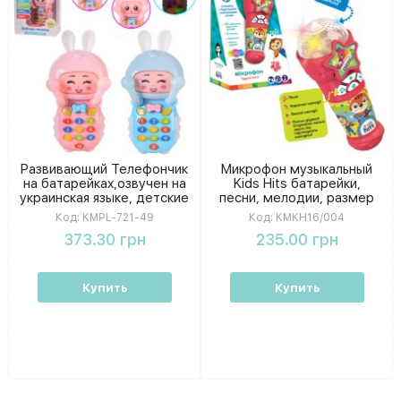
Развивающий Телефончик
Микрофон музыкальный
на батарейках,озвучен на
Kids Hits батарейки,
украинская языке, детские
песни, мелодии, размер
песенки, звук, свет KMPL-
6,7*17*6,7см, в коробке
Код:
KMPL-721-49
Код:
KMKH16/004
721-49
KMKH16/004
373.30 грн
235.00 грн
Купить
Купить