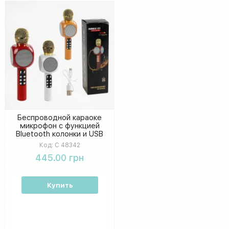
Беспроводной караоке
микрофон с функцией
Bluetooth колонки и USB
разъемом, детский
Код:
С 48342
музыкальный микрофон, в
445.00 грн
ассортименте 3 цвета, в
коробке
Купить