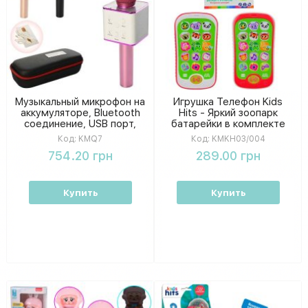
Музыкальный микрофон на
Игрушка Телефон Kids
аккумуляторе, Bluetooth
Hits - Яркий зоопарк
соединение, USB порт,
батарейки в комплекте
микс цветов, в футляре,
KMKH03/004
Код:
KMQ7
Код:
KMKH03/004
28-11,5-7 см
754.20 грн
289.00 грн
Купить
Купить