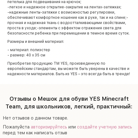
петелька для подвешивания на крючок;
-легкое и надежное открытие-закрытие на лентах-затяжках;
-надежные ленты-затяжки с возможностью регулировки,
обеспечивают комфортное ношение как в руке, так и на спине;-
прочная и надежная ткань с водоотталкивающими свойствами,
проста в уходе;-элементы с эффектом отражения света для
безопасности ребенка при перемещении в темное время суток.
Размеры и внешний материал:
- материал: полиэстер
- размер: 40 х 35 см
Приобретая продукцию TM YES, произведенную по
европейским стандартам, вы можете быть уверены в качестве и
надежности материалов. Быть из YES – это всегда быть в тренде!
Отзывы о Мешок для обуви YES Minecraft
Team, для школьников, легкий, практичный:
Нет отзывов о данном товаре.
Пожалуйста
авторизируйтесь
или
создайте учетную запись
перед тем как написать отзыв