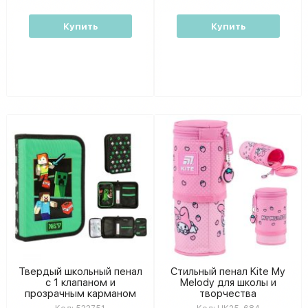
Купить
Купить
Твердый школьный пенал
Стильный пенал Kite My
с 1 клапаном и
Melody для школы и
прозрачным карманом
творчества
Minecraft Game