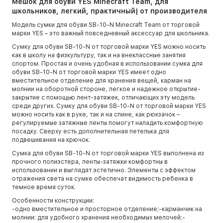
Мешок для обуви YES Minecraft Team, для
школьников, легкий, практичный| от производителя
Модель сумки для обуви SB-10-N Minecraft Team от торговой
марки YES – это важный повседневный аксессуар для школьника.
Сумку для обуви SB-10-N от торговой марки YES можно носить
как в школу на физкультуру, так и на внеклассные занятия
спортом. Простая и очень удобная в использовании сумка для
обуви SB-10-N от торговой марки YES имеет одно
вместительное отделение для хранения вещей, карман на
молнии на оборотной стороне, легкое и надежное открытие-
закрытие с помощью лент-затяжек, отличающих эту модель
среди других. Сумку для обуви SB-10-N от торговой марки YES
можно носить как в руке, так и на спине, как рюкзачок –
регулируемые затяжные ленты помогут наладить комфортную
посадку. Сверху есть дополнительная петелька для
подвешивания на крючок.
Сумка для обуви SB-10-N от торговой марки YES выполнена из
прочного полиэстера, ленты-затяжки комфортны в
использовании и выглядят эстетично. Элементы с эффектом
отражения света на сумке обеспечат видимость ребенка в
темное время суток.
Особенности конструкции:
-одно вместительное и просторное отделение;-карманчик на
молнии: для удобного хранения необходимых мелочей;-