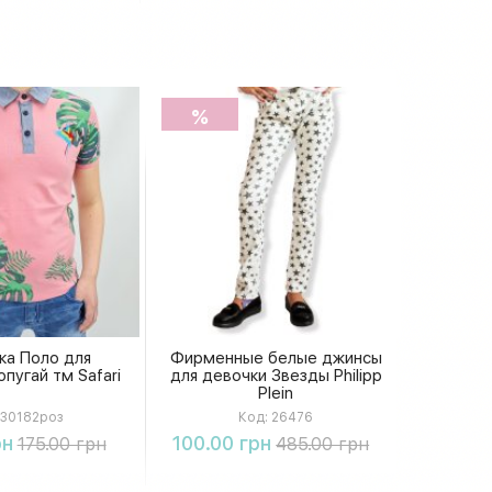
%
ка Поло для
Фирменные белые джинсы
пугай тм Safari
для девочки Звезды Philipp
Plein
30182роз
Код:
26476
упить
Купить
рн
100.00 грн
175.00 грн
485.00 грн