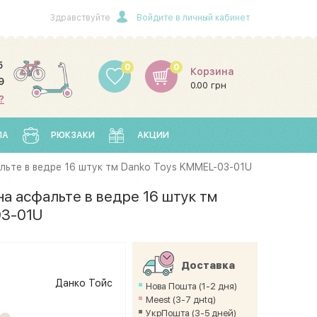
Здравствуйте
Войдите в личный кабинет
5
0
0
Корзина
9
0.00 грн
?
ЛА
РЮКЗАКИ
АКЦИИ
льте в ведре 16 штук тм Danko Toys KMMEL-03-01U
на асфальте в ведре 16 штук тм
03-01U
Доставка
н
Данко Тойс
Нова Пошта (1-2 дня)
Meest (3-7 днtq)
УкрПошта (3-5 дней)