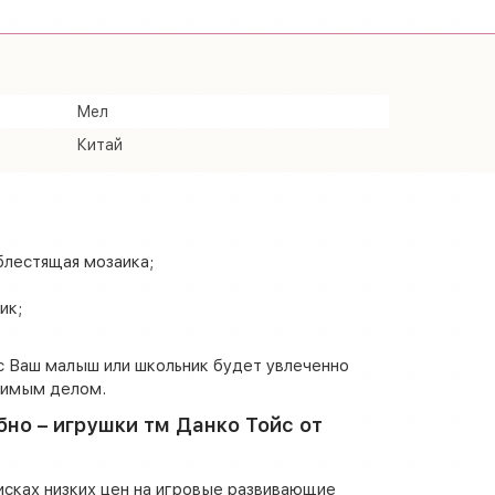
Мел
Китай
блестящая мозаика;
ик;
с Ваш малыш или школьник будет увлеченно
бимым делом.
бно – игрушки тм Данко Тойс от
исках низких цен на игровые развивающие