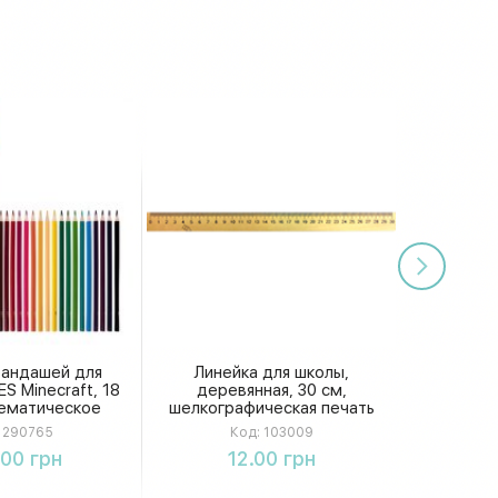
рандашей для
Линейка для школы,
S Minecraft, 18
деревянная, 30 см,
тематическое
шелкографическая печать
ение, для
290765
Код:
103009
льников
упить
Купить
.00 грн
12.00 грн