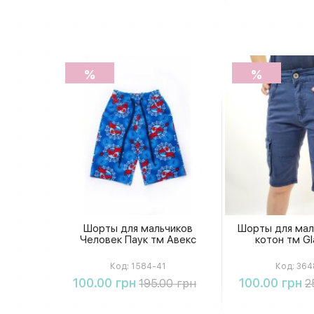
%
%
Шорты для мальчиков
Шорты для мал
Человек Паук тм Авекс
котон тм Gl
Код:
1584-41
Код:
364
Купить
Купи
100.00 грн
100.00 грн
195.00 грн
2