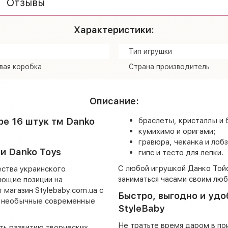
Отзывы
Характеристики:
Тип игрушки
вая коробка
Страна производитель
Описание:
ре 16 штук тм Danko
браслеты, кристаллы и 
кумихимо и оригами;
гравюра, чеканка и лобз
и Danko Toys
гипс и тесто для лепки.
С любой игрушкой Данко Той
ества украинского
заниматься часами своим лю
ющие позиции на
магазин Stylebaby.com.ua с
Быстро, выгодно и удо
м необычные современные
StyleBaby
Не тратьте время даром в по
ть развитию творческих