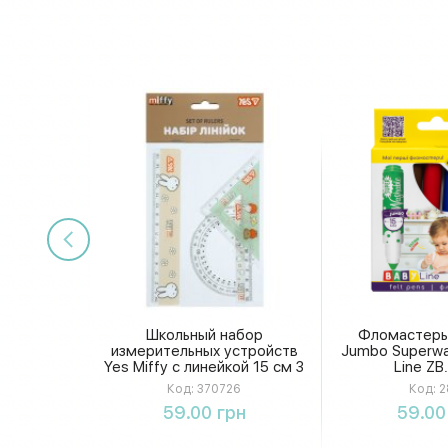
Школьный набор
Фломастеры
измерительных устройств
Jumbo Superwa
Yes Miffy с линейкой 15 см 3
Line ZB
шт.
Код:
370726
Код:
2
Купить
Купи
59.00 грн
59.00