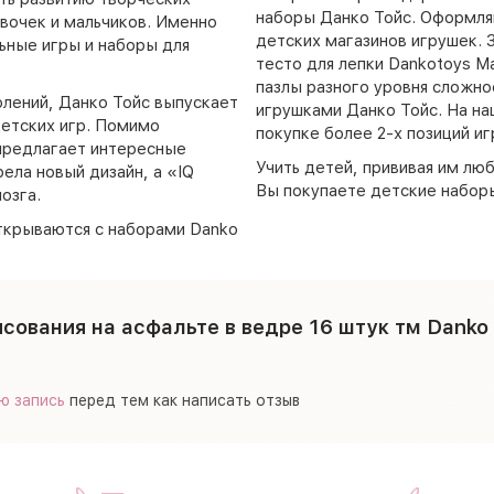
наборы Данко Тойс. Оформляй
вочек и мальчиков. Именно
детских магазинов игрушек. 
ьные игры и наборы для
тесто для лепки Dankotoys M
пазлы разного уровня сложно
лений, Данко Тойс выпускает
игрушками Данко Тойс. На на
етских игр. Помимо
покупке более 2-х позиций иг
 предлагает интересные
Учить детей, прививая им люб
ла новый дизайн, а «IQ
Вы покупаете детские наборы
озга.
ткрываются с наборами Danko
сования на асфальте в ведре 16 штук тм Dank
ю запись
перед тем как написать отзыв