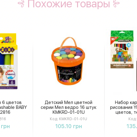
Похожие товары
 6 цветов
Детский Мел цветной
Набор ка
shable BABY
серии Мел ведро 16 штук
рисования YE
.2816
KMKRD-01-01U
цветов, 
оформл
816
Код:
KMKRD-01-01U
Код:
шко
ть
Купить
К
 грн
105.10 грн
135