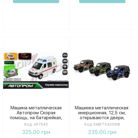
Машина металлическая
Машинка металлическая:
Автопром Скорая
инерционная, 12,5 см,
помощь, на батарейках,
открываются двери,
свет, звук, в коробке 17-
резиновые колеса, в
Код:
AP7543
Код:
KMKT5420WB
14-6,5 см
коробке 16-7-8 см
325.00 грн
235.00 грн
KMKT5420WB