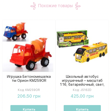
Похожие товары
Игрушка Бетономешалка
Школьный автобус
тм Орион KM259OR
игрушечный – масштаб
1:16, батарейочный, свет,
звук, упаковка 29×13×8 см
Код:
KM259OR
Код:
JS162D
206.50 грн
425.00 грн
Купить
Купить