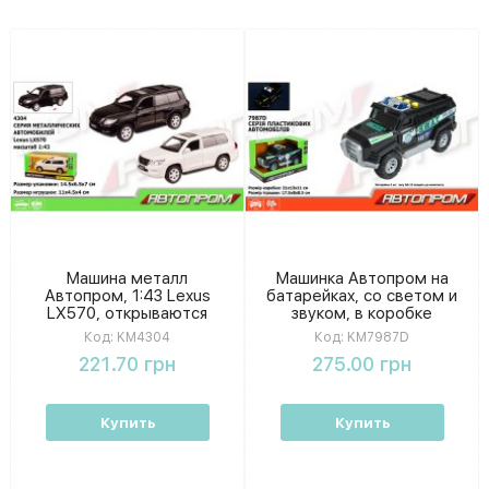
Машина металл
Машинка Автопром на
Автопром, 1:43 Lexus
батарейках, со светом и
LX570, открываются
звуком, в коробке
двери, коробка 14,5*6,5*7
21×13×11 см
Код:
KM4304
Код:
KM7987D
см KM4304
221.70 грн
275.00 грн
Купить
Купить