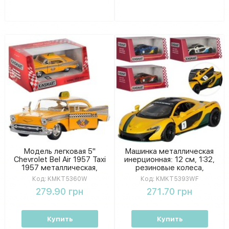
Модель легковая 5"
Машинка металлическая
Chevrolet Bel Air 1957 Taxi
инерционная: 12 см, 1:32,
1957 металлическая,
резиновые колеса,
инерционная,
открываются двери, в
Код:
KMKT5360W
Код:
KMKT5393WF
открываются двери, 1:36
коробке 16-7-8 см
279.90 грн
271.70 грн
коробка KMKT5360W
KMKT5393WF
Купить
Купить