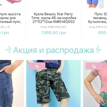
 пупс высота
Кукла Beauty Star Party
Пупс 30
бором для
Time, кукла 46 см коробка
писающи
тичный пупс,
21*52*12см KMKH40/002
бутылочка,
 горшок и
42-8см K
440 J-E
Код:
KMKH40/002
Код:
KMYL24
, игровой
D
ть
Купить
К
 грн
1368.50 грн
655
артонной
ке.
Акция
и распродажа
%
%