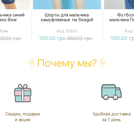
ьчика синий
Шорты для мальчика
Футбол
ass Bear
камуфляжные тм Seagull
мальчика По
8син
Код:
52325
Код:
ть
Купить
К
100.00 грн
100.00 г
55.00 грн
365.00 грн
Почему мы?
Скидки, подарки
Удобная доставка
и акции
за 1 день