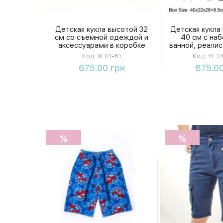
Детская кукла высотой 32
Детская кукла
см со съемной одеждой и
40 см с на
аксессуарами в коробке
ванной, реалис
ходящий на
Код:
W 01-81
Код:
YL 2
пьющий воду
Купить
Купи
675.00 грн
875.00
набор, в к
короб
%
%