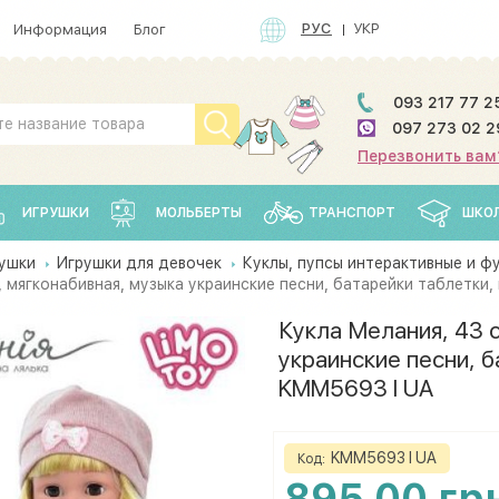
РУС
УКР
Информация
Блог
093 217 77 2
097 273 02 2
Перезвонить вам
ИГРУШКИ
МОЛЬБЕРТЫ
ТРАНСПОРТ
ШКО
ушки
Игрушки для девочек
Куклы, пупсы интерактивные и ф
, мягконабивная, музыка украинские песни, батарейки таблетки,
Кукла Мелания, 43 с
украинские песни, б
KMM5693 I UA
KMM5693 I UA
Код:
895.00 гр