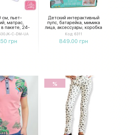
 см, пьет-
Детский интерактивный
й, матрас,
пупс, батарейка, мимика
 в пакете, 24-
лица, аксессуары, коробка
MYL2430JK-C-
37,5 см
30JK-C-DM-UA
Код:
6311
M-UA
упить
Купить
.50 грн
849.00 грн
%