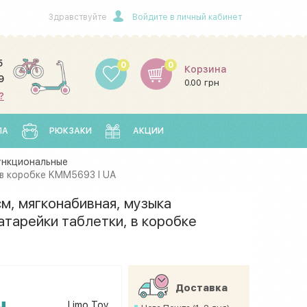
Здравствуйте
Войдите в личный кабинет
5
0
0
Корзина
9
0.00 грн
?
ЛА
РЮКЗАКИ
АКЦИИ
ункциональные
 в коробке KMM5693 I UA
м, мягконабивная, музыка
атарейки таблетки, в коробке
Доставка
н
Limo Toy