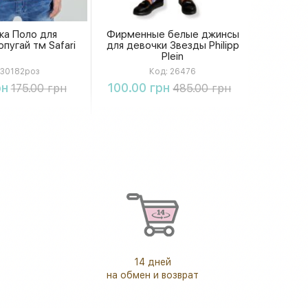
ка Поло для
Фирменные белые джинсы
пугай тм Safari
для девочки Звезды Philipp
Plein
30182роз
Код:
26476
упить
Купить
рн
100.00 грн
175.00 грн
485.00 грн
14 дней
на обмен и возврат