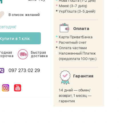
Нова Пошта (1-2 дня)
Meest (3-7 днtq)
УкрПошта (3-5 дней)
В список желаний
сегодня!
Оплата
Карта ПриватБанка
Купити в 1 клік
Расчетный счет
Оплата частями
годная
Быстрая
Наложенный Платеж
ссрочка
доставка
(предоплата 100 грн.)
097 273 02 29
Гарантия
14 дней — обмен/
возврат, 1 месяц —
гарантия