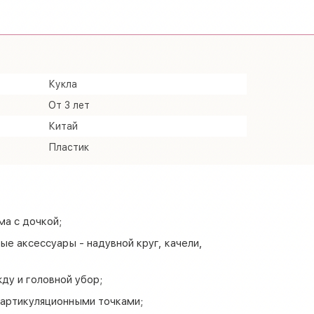
Кукла
От 3 лет
Китай
Пластик
ма с дочкой;
ые аксессуары - надувной круг, качели,
ду и головной убор;
 артикуляционными точками;