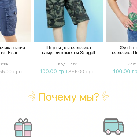
ьчика синий
Шорты для мальчика
Футбол
ass Bear
камуфляжные тм Seagull
мальчика По
8син
Код:
52325
Код:
ть
Купить
К
100.00 грн
100.00 г
55.00 грн
365.00 грн
Почему мы?