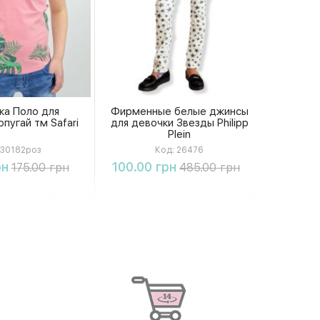
ка Поло для
Фирменные белые джинсы
пугай тм Safari
для девочки Звезды Philipp
Plein
30182роз
Код:
26476
упить
Купить
рн
100.00 грн
175.00 грн
485.00 грн