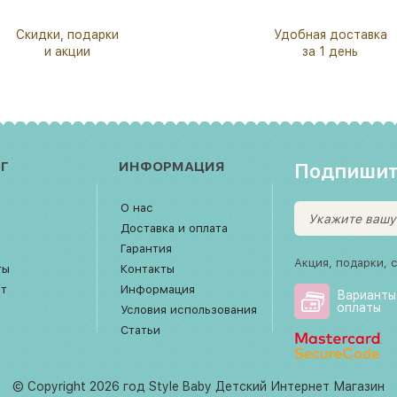
Скидки, подарки
Удобная доставка
и акции
за 1 день
Г
ИНФОРМАЦИЯ
Подпишит
О нас
Доставка и оплата
Гарантия
Акция, подарки, 
ты
Контакты
рт
Информация
Варианты
оплаты
Условия использования
Статьи
© Copyright 2026 год Style Baby Детский Интернет Магазин