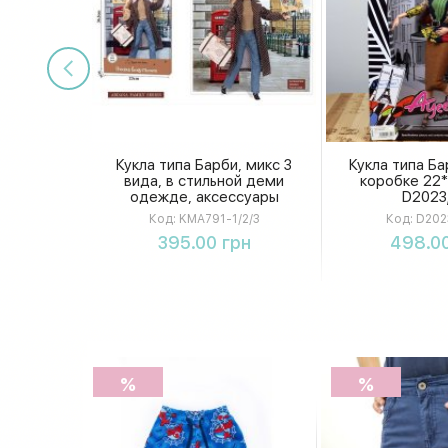
Кукла типа Барби, микс 3
Кукла типа Ба
вида, в стильной деми
коробке 22*
одежде, аксессуары
D2023
KMA791-1/2/3
Код:
KMA791-1/2/3
Код:
D2023
Купить
Купи
395.00 грн
498.00
%
%