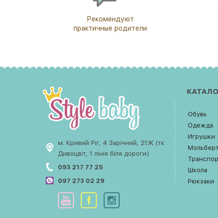
Рекомендуют
практичные родители
КАТАЛО
Обувь
Одежда
Игрушки
м. Кривий Ріг, 4 Зарічний, 21Ж (тк
Мольбер
Дивоцвіт, 1 лінія біля дороги)
Транспо
093 217 77 25
Школа
097 273 02 29
Рюкзаки