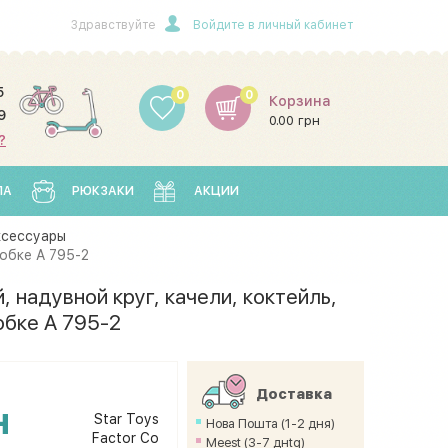
Здравствуйте
Войдите в личный кабинет
5
0
0
Корзина
9
0.00 грн
?
ЛА
РЮКЗАКИ
АКЦИИ
ксессуары
робке A 795-2
, надувной круг, качели, коктейль,
обке A 795-2
Доставка
н
Star Toys
Нова Пошта (1-2 дня)
Factor Co
Meest (3-7 днtq)