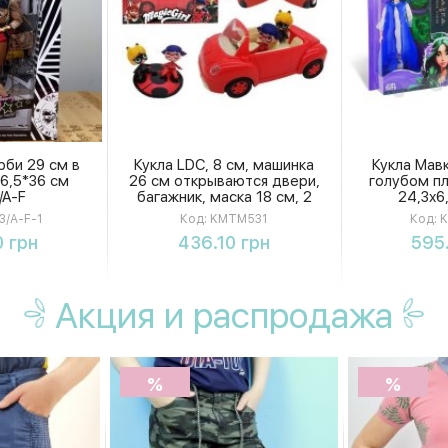
рби 29 см в
Кукла LDC, 8 см, машинка
Кукла Мавк
6,5*36 см
26 см открываются двери,
голубом пл
/A-F
багажник, маска 18 см, 2
24,3х6
вида, в коробке KMTM531
KMM
/A-F-1
Код:
KMTM531
Код:
K
ть
Купить
К
 грн
436.10 грн
595
Акция
и распродажа
%
%