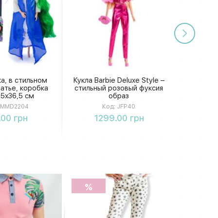
а, в стильном
Кукла Barbie Deluxe Style –
атье, коробка
стильный розовый фуксия
,5х36,5 см
образ
D2204
MMD2204
Код:
JFP40
упить
Купить
.00 грн
1299.00 грн
%