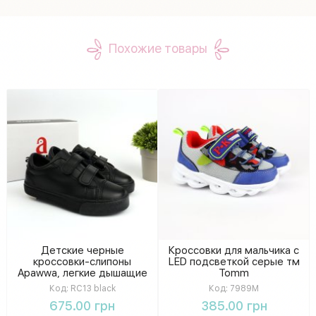
Похожие товары
Детские черные
Кроссовки для мальчика с
кроссовки-слипоны
LED подсветкой серые тм
Apawwa, легкие дышащие
Tomm
кеды без шнурков
Код:
RC13 black
Код:
7989M
675.00 грн
385.00 грн