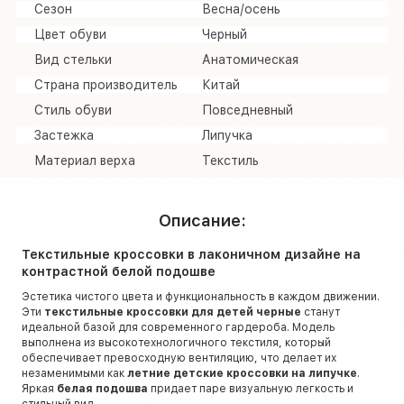
Сезон
Весна/осень
Цвет обуви
Черный
Вид стельки
Анатомическая
Страна производитель
Китай
Стиль обуви
Повседневный
Застежка
Липучка
Материал верха
Текстиль
Описание:
Текстильные кроссовки в лаконичном дизайне на
контрастной белой подошве
Эстетика чистого цвета и функциональность в каждом движении.
Эти
текстильные кроссовки для детей черные
станут
идеальной базой для современного гардероба. Модель
выполнена из высокотехнологичного текстиля, который
обеспечивает превосходную вентиляцию, что делает их
незаменимыми как
летние детские кроссовки на липучке
.
Яркая
белая подошва
придает паре визуальную легкость и
стильный вид.