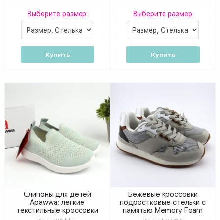
Выберите размер:
Выберите размер:
Купить
Купить
Слипоны для детей
Бежевые кроссовки
Apawwa: легкие
подростковые стельки с
текстильные кроссовки
памятью Memory Foam
без шнурков и липучек
American Club 36-40