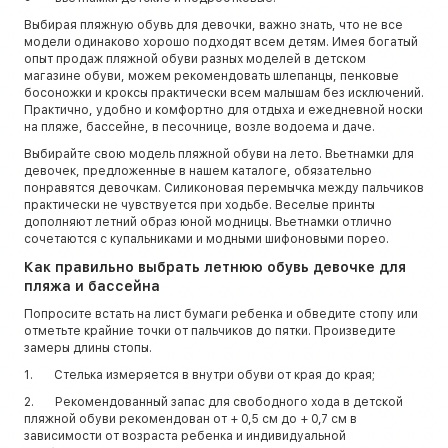
Выбирая пляжную обувь для девочки, важно знать, что не все
модели одинаково хорошо подходят всем детям. Имея богатый
опыт продаж пляжной обуви разных моделей в детском
магазине обуви, можем рекомендовать шлепанцы, пенковые
босоножки и кроксы практически всем малышам без исключений.
Практично, удобно и комфортно для отдыха и ежедневной носки
на пляже, бассейне, в песочнице, возле водоема и даче.
Выбирайте свою модель пляжной обуви на лето. Вьетнамки для
девочек, предложенные в нашем каталоге, обязательно
понравятся девочкам. Силиконовая перемычка между пальчиков
практически не чувствуется при ходьбе. Веселые принты
дополняют летний образ юной модницы. Вьетнамки отлично
сочетаются с купальниками и модными шифоновыми порео.
Как правильно выбрать летнюю обувь девочке для
пляжа и бассейна
Попросите встать на лист бумаги ребенка и обведите стопу или
отметьте крайние точки от пальчиков до пятки. Произведите
замеры длины стопы.
1. Стелька измеряется в внутри обуви от края до края;
2. Рекомендованный запас для свободного хода в детской
пляжной обуви рекомендован от + 0,5 см до + 0,7 см в
зависимости от возраста ребенка и индивидуальной