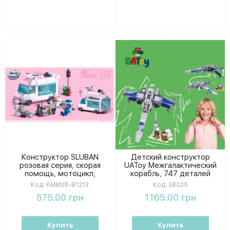
Конструктор SLUBAN
Детский конструктор
розовая серия, скорая
UAToy Межгалактический
помощь, мотоцикл,
корабль, 747 деталей
фигурки,251 деталь, в
Код:
KMM38-B1213
Код:
38025
коробке KMM38-B1213
575.00 грн
1165.00 грн
Купить
Купить