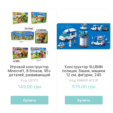
Игровой конструктор
Конструктор SLUBAN
Minecraft, 8 блоков, 95+
полиция, башня, машина
деталей, развивающий
12 см, фигурки, 245
игровой комплект для
деталей, в коробке, 38-
Код:
LB1211
Код:
KMM38-B1218
мальчиков и девочек
24-7см KMM38-B1218
149.00 грн
575.00 грн
Купить
Купить