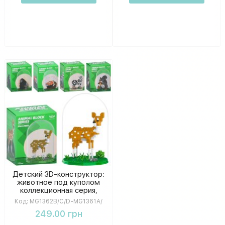
Детский 3D-конструктор:
животное под куполом
коллекционная серия,
размер упаковки 13-17-13
Код:
MG1362B/C/D-MG1361A/
см.
249.00 грн